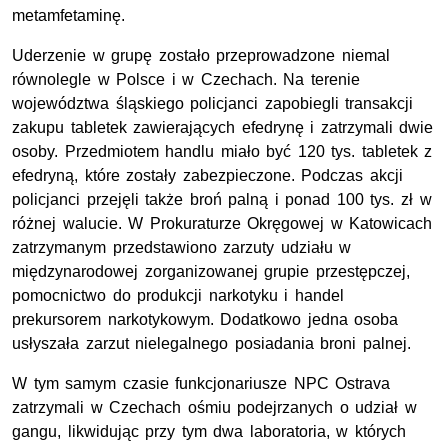
metamfetaminę.
Uderzenie w grupę zostało przeprowadzone niemal
równolegle w Polsce i w Czechach. Na terenie
województwa śląskiego policjanci zapobiegli transakcji
zakupu tabletek zawierających efedrynę i zatrzymali dwie
osoby. Przedmiotem handlu miało być 120 tys. tabletek z
efedryną, które zostały zabezpieczone. Podczas akcji
policjanci przejęli także broń palną i ponad 100 tys. zł w
różnej walucie. W Prokuraturze Okręgowej w Katowicach
zatrzymanym przedstawiono zarzuty udziału w
międzynarodowej zorganizowanej grupie przestępczej,
pomocnictwo do produkcji narkotyku i handel
prekursorem narkotykowym. Dodatkowo jedna osoba
usłyszała zarzut nielegalnego posiadania broni palnej.
W tym samym czasie funkcjonariusze NPC Ostrava
zatrzymali w Czechach ośmiu podejrzanych o udział w
gangu, likwidując przy tym dwa laboratoria, w których