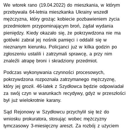
We wtorek rano (19.04.2022) do mieszkania, w którym
przebywała 64-letnia mieszkanka Ukrainy wszedł
mężczyzna, który grożąc kobiecie pozbawieniem życia
przedmiotem przypominającym broń, żądał wydania
pieniędzy. Kiedy okazało się, że pokrzywdzona nie ma
gotówki zabrał jej nośnik pamięci i oddalił się w
nieznanym kierunku. Policjanci już w kilka godzin po
zgłoszeniu ustalili i zatrzymali sprawcę, a przy nim
znaleźli atrapę broni i skradziony przedmiot.
Podczas wykonywania czynności procesowych,
pokrzywdzona rozpoznała zatrzymanego mężczyznę,
który jej groził. 46-latek z Szydłowca będzie odpowiadał
za swój czyn w warunkach recydywy, gdyż w przeszłości
był już wielokrotnie karany.
Sąd Rejonowy w Szydłowcu przychylił się też do
wniosku prokuratora, stosując wobec mężczyzny
tymczasowy 3-miesięczny areszt. Za rozbój z użyciem