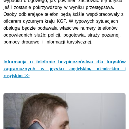
wypadku drogowego, jak powinien zachować się turysta,
jeśli zostanie pokrzywdzony w wyniku przestępstwa.
Osoby odbierające telefon będą ściśle współpracowały z
oficerem dyżurnym kraju KGP. W typowych sytuacjach
obsługa będzie podawała właściwe numery telefonów
odpowiednich służb: policji, pogotowia, straży pożarnej,
pomocy drogowej i informacji turystycznej.
Informacja o telefonie bezpieczeństwa dla turystów
zagranicznych w języku
angielskim, niemieckim i
rosyjskim >>