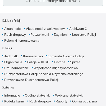
↓ Pokaż informacje dodatkowe ↓
Działania Policji
Aktualności
Aktualności z województw
Archiwum X
Ruch drogowy
Poszukiwani
Zaginieni
Lotnictwo Policji
Polemiki i sprostowania
O Policji
Jednostki
Kierownictwo
Komenda Główna Policji
Organizacja
Policja w III RP
Historia
Sprzęt
Umundurowanie
Współpraca międzynarodowa
Duszpasterstwo Policji Kościoła Rzymskokatolickiego
Prawosławne Duszpasterstwo Policji
Statystyka
Informacje
Ogólne statystyki
Wybrane statystyki
Kodeks karny
Ruch drogowy
Raporty
Opinia publiczna