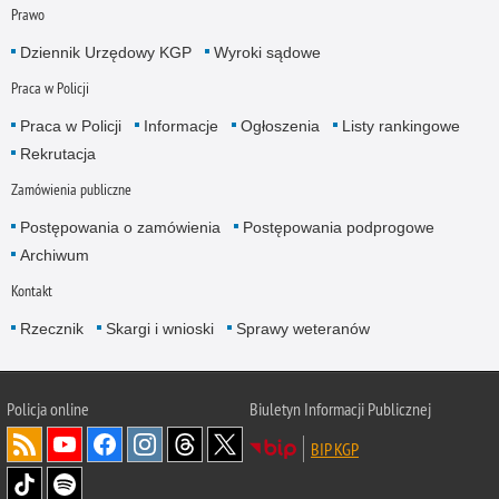
Prawo
Dziennik Urzędowy KGP
Wyroki sądowe
Praca w Policji
Praca w Policji
Informacje
Ogłoszenia
Listy rankingowe
Rekrutacja
Zamówienia publiczne
Postępowania o zamówienia
Postępowania podprogowe
Archiwum
Kontakt
Rzecznik
Skargi i wnioski
Sprawy weteranów
Policja
online
Biuletyn Informacji Publicznej
BIP KGP