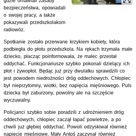
gdzie omawiali zasady
bezpieczeństwa, opowiadali
o swojej pracy, a także
pokazywali przedszkolakom
radiowóz.
Spotkanie zostało przerwane krzykiem kobiety, która
podbiegła do płotu przedszkola. Na rękach trzymała małe
dziecko, płacząc poinformowała, że malec przestał
oddychać. Funkcjonariusze szybko pokonali dzielący ich
płot i żywopłot. Będąc już przy dwulatku sprawdzili co
jest powodem niedrożności dróg oddechowych. Chłopiec
był nieprzytomny, wiotki, bez napięcia mięśniowego. Puls
dziecka był zaburzony, powolny ale na szczęście
wyczuwalny.
Policjanci szybko sobie poradzili z udrożnieniem dróg
oddechowych, chłopiec zaczął łapać powietrze, a po
chwili już głębiej oddychać. Powoli odzyskiwał również
napięcie mięśniowe. Mały Antoś zaczynał również