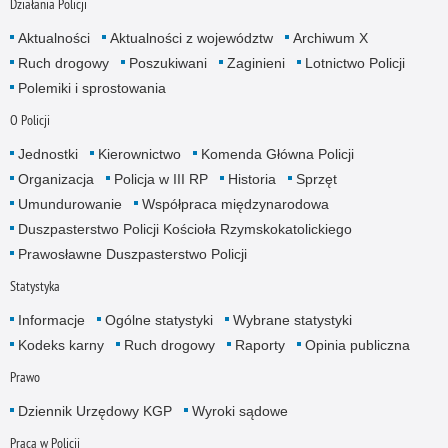
Działania Policji
Aktualności
Aktualności z województw
Archiwum X
Ruch drogowy
Poszukiwani
Zaginieni
Lotnictwo Policji
Polemiki i sprostowania
O Policji
Jednostki
Kierownictwo
Komenda Główna Policji
Organizacja
Policja w III RP
Historia
Sprzęt
Umundurowanie
Współpraca międzynarodowa
Duszpasterstwo Policji Kościoła Rzymskokatolickiego
Prawosławne Duszpasterstwo Policji
Statystyka
Informacje
Ogólne statystyki
Wybrane statystyki
Kodeks karny
Ruch drogowy
Raporty
Opinia publiczna
Prawo
Dziennik Urzędowy KGP
Wyroki sądowe
Praca w Policji