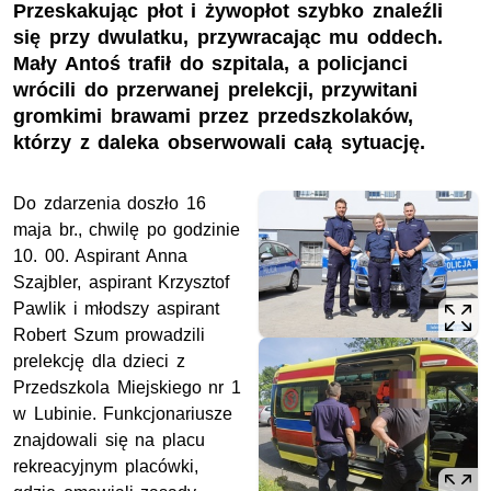
Przeskakując płot i żywopłot szybko znaleźli
się przy dwulatku, przywracając mu oddech.
Mały Antoś trafił do szpitala, a policjanci
wrócili do przerwanej prelekcji, przywitani
gromkimi brawami przez przedszkolaków,
którzy z daleka obserwowali całą sytuację.
Do zdarzenia doszło 16
maja br., chwilę po godzinie
10. 00. Aspirant Anna
Szajbler, aspirant Krzysztof
Pawlik i młodszy aspirant
Robert Szum prowadzili
prelekcję dla dzieci z
Przedszkola Miejskiego nr 1
w Lubinie. Funkcjonariusze
znajdowali się na placu
rekreacyjnym placówki,