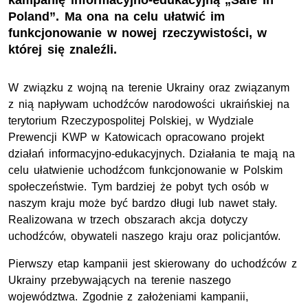
kampanię informacyjno-edukacyjną „Safe in
Poland”. Ma ona na celu ułatwić im
funkcjonowanie w nowej rzeczywistości, w
której się znaleźli.
W związku z wojną na terenie Ukrainy oraz związanym
z nią napływam uchodźców narodowości ukraińskiej na
terytorium Rzeczypospolitej Polskiej, w Wydziale
Prewencji
KWP
w Katowicach opracowano projekt
działań informacyjno-edukacyjnych. Działania te mają na
celu ułatwienie uchodźcom funkcjonowanie w Polskim
społeczeństwie. Tym bardziej że pobyt tych osób w
naszym kraju może być bardzo długi lub nawet stały.
Realizowana w trzech obszarach akcja dotyczy
uchodźców, obywateli naszego kraju oraz policjantów.
Pierwszy etap kampanii jest skierowany do uchodźców z
Ukrainy przebywających na terenie naszego
województwa. Zgodnie z założeniami kampanii,