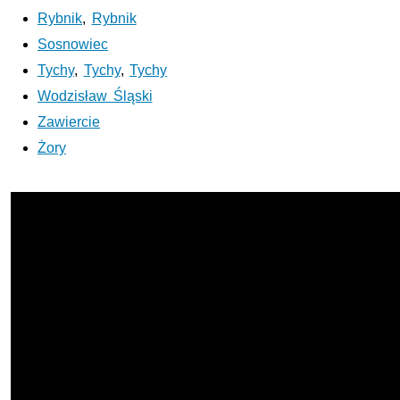
Rybnik
,
Rybnik
Sosnowiec
Tychy
,
Tychy
,
Tychy
Wodzisław Śląski
Zawiercie
Żory