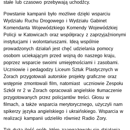
stałe lub czasowo przebywają uchodźcy.
Powstanie kampanii było możliwe dzięki wsparciu
Wydziału Ruchu Drogowego i Wydziału Gabinet
Komendanta Wojewódzkiego Komendy Wojewódzkiej
Policji w Katowicach oraz współpracy z zaprzyjaźnionymi
instytucjami i wolontariuszami. Ideą wspólnie
prowadzonych działań jest chęć udzielania pomocy
osobom uciekającym przed wojną do naszego kraju,
poprzez wsparcie swoimi umiejętnościami i zasobami.
Uczniowie i pedagodzy Liceum Sztuk Plastycznych w
Żorach przygotowali autorskie projekty graficzne oraz
wstępnie zmontowali film, natomiast uczniowie Zespołu
Szkół
nr
2 w Żorach opracowali angielskie tłumaczenie
przygotowanych przez policjantów treści. Głosu w
filmach, a także wsparcia merytorycznego, użyczyli nam
spikerzy języka angielskiego i ukraińskiego. Wsparcia w
realizacji kampanii udzieliło również Radio Żory.
Tak duża ilość osób, które zaangażowały się działania