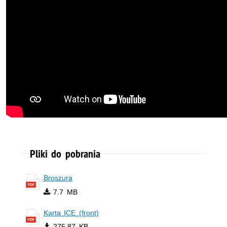
Pliki do pobrania
Broszura
7.7 MB
Karta ICE (front)
275.87 KB