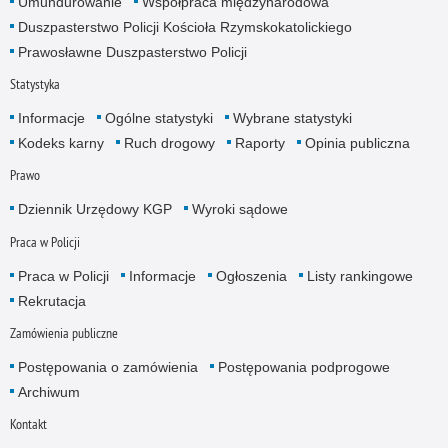
Umundurowanie
Współpraca międzynarodowa
Duszpasterstwo Policji Kościoła Rzymskokatolickiego
Prawosławne Duszpasterstwo Policji
Statystyka
Informacje
Ogólne statystyki
Wybrane statystyki
Kodeks karny
Ruch drogowy
Raporty
Opinia publiczna
Prawo
Dziennik Urzędowy KGP
Wyroki sądowe
Praca w Policji
Praca w Policji
Informacje
Ogłoszenia
Listy rankingowe
Rekrutacja
Zamówienia publiczne
Postępowania o zamówienia
Postępowania podprogowe
Archiwum
Kontakt