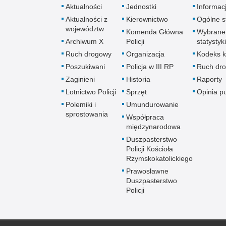
Aktualności
Jednostki
Informac
Aktualności z
Kierownictwo
Ogólne st
województw
Komenda Główna
Wybrane
Archiwum X
Policji
statystyki
Ruch drogowy
Organizacja
Kodeks k
Poszukiwani
Policja w III RP
Ruch dr
Zaginieni
Historia
Raporty
Lotnictwo Policji
Sprzęt
Opinia p
Polemiki i
Umundurowanie
sprostowania
Współpraca
międzynarodowa
Duszpasterstwo
Policji Kościoła
Rzymskokatolickiego
Prawosławne
Duszpasterstwo
Policji