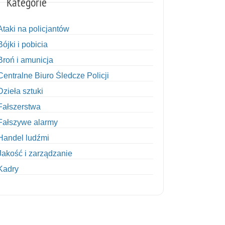
Kategorie
Ataki na policjantów
Bójki i pobicia
Broń i amunicja
Centralne Biuro Śledcze Policji
Dzieła sztuki
Fałszerstwa
Fałszywe alarmy
Handel ludźmi
Jakość i zarządzanie
Kadry
Kobiety w Policji
Korupcja
Kradzież