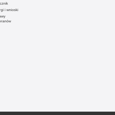
cznik
Ofiarni i odważni
gi i wnioski
Opinia publiczna
awy
eranów
Oszustwa
Pedofilia, pornografia dziecięca
Piractwo przemysłowe
Podrabianie znaków towarowych
Pogryzienia przez psy
Polemiki i sprostowania
Policja inaczej
Policjant z pasją
Porwania
Pożary i podpalenia
Pranie brudnych pieniędzy
Prawa człowieka