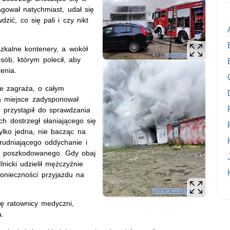
gował natychmiast, udał się
ić, co się pali i czy nikt
szkalne kontenery, a wokół
sób, którym polecił, aby
enia.
e zagraża, o całym
na miejsce zadysponował
, przystąpił do sprawdzania
 dostrzegł słaniającego się
lko jedna, nie bacząc na
udniającego oddychanie i
sł poszkodowanego. Gdy obaj
lnicki udzielił mężczyźnie
onieczności przyjazdu na
ię ratownicy medyczni,
a.