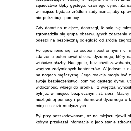
sąsiedztwie kłęby gęstego, czarnego dymu. Zarea
w miejsce będące źródłem zadymienia, aby sprawdz
nie potrzebuje pomocy.
Gdy dotarł na miejsce, dostrzegł, iż palą się mie
zgromadziła się grupa obserwujących zdarzenie o
odeszli na bezpieczną odległość od źródła zagroż
Po upewnieniu się, że osobom postronnym nic ni
zdarzeniu poformował oficera dyżurnego, który 
właściwe służby. Następnie, bez chwili zawahania
wnętrza zadymionych kontenerów. W jednym z nich
na nogach mężczyznę. Jego reakcja mogła być ty
swoje bezpieczeństwo, pomimo gęstego dymu, utr
widoczność, wbiegł do środka i z wnętrza wynió
byli już w miejscu bezpiecznym, st. sierż. Maciej I
niezbędnej pomocy i poinformował dyżurnego o k
miejsce służb medycznych.
Był przy poszkodowanym, aż na miejscu zjawili s
którym przekazał informacje o jego stanie zdrowi