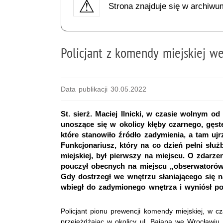
Strona znajduje się w archiwu
Policjant z komendy miejskiej 
Data publikacji 30.05.2022
St. sierż. Maciej Ilnicki, w czasie wolnym od
unoszące się w okolicy kłęby czarnego, gęst
które stanowiło źródło zadymienia, a tam uj
Funkcjonariusz, który na co dzień pełni sł
miejskiej, był pierwszy na miejscu. O zdarz
pouczył obecnych na miejscu „obserwatorów”
Gdy dostrzegł we wnętrzu słaniającego się 
wbiegł do zadymionego wnętrza i wyniósł p
Policjant pionu prewencji komendy miejskiej, w c
przejeżdżając w okolicy ul. Bajana we Wrocławiu,