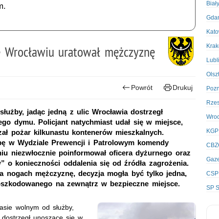
Biał
m.
Gda
Kato
Kra
we Wrocławiu uratował mężczyznę
Lubl
Olsz
Powrót
Drukuj
Poz
Rze
 służby, jadąc jedną z ulic Wrocławia dostrzegł
Wro
ego dymu. Policjant natychmiast udał się w miejsce,
KGP
rzał pożar kilkunastu kontenerów mieszkalnych.
użbę w Wydziale Prewencji i Patrolowym komendy
CBZ
eniu niezwłocznie poinformował oficera dyżurnego oraz
Gaze
 o konieczności oddalenia się od źródła zagrożenia.
na nogach mężczyznę, decyzja mogła być tylko jedna,
CSP
oszkodowanego na zewnątrz w bezpieczne miejsce.
SP S
zasie wolnym od służby,
 dostrzegł unoszące się w