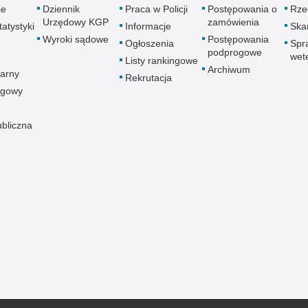
je
Dziennik
Praca w Policji
Postępowania o
Rze
Urzędowy KGP
zamówienia
atystyki
Informacje
Skar
Wyroki sądowe
Postępowania
Ogłoszenia
Spr
podprogowe
wet
Listy rankingowe
Archiwum
arny
Rekrutacja
ogowy
ubliczna