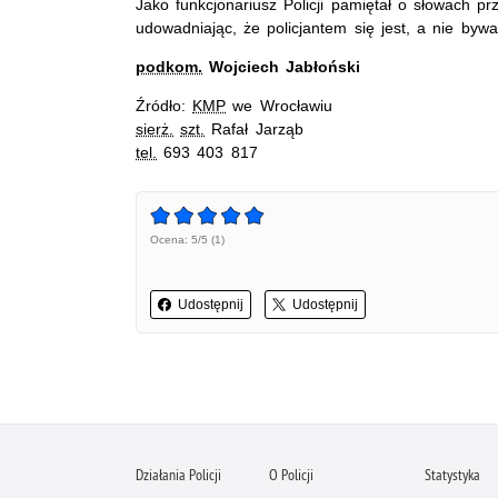
Jako funkcjonariusz Policji pamiętał o słowach prz
udowadniając, że policjantem się jest, a nie bywa
podkom.
Wojciech Jabłoński
Źródło:
KMP
we Wrocławiu
sierż.
szt.
Rafał Jarząb
tel.
693 403 817
Ocena: 5/5 (1)
Udostępnij
Udostępnij
Działania Policji
O Policji
Statystyka