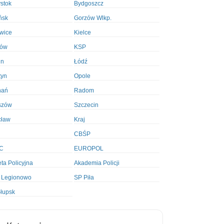
ystok
Bydgoszcz
ńsk
Gorzów Wlkp.
wice
Kielce
ków
KSP
in
Łódź
tyn
Opole
nań
Radom
szów
Szczecin
cław
Kraj
CBŚP
C
EUROPOL
ta Policyjna
Akademia Policji
 Legionowo
SP Piła
łupsk