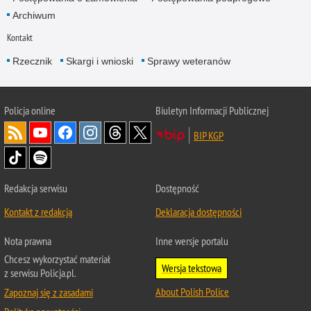
Archiwum
Kontakt
Rzecznik
Skargi i wnioski
Sprawy weteranów
Policja
online
Biuletyn Informacji Publicznej
BIP KGP
Redakcja serwisu
Dostępność
Kontakt z redakcją
Deklaracja dostępności
Nota prawna
Inne wersje portalu
Chcesz wykorzystać materiał
Wersja tekstowa
z serwisu Policja.pl.
About Polish Police
Zapoznaj się z zasadami