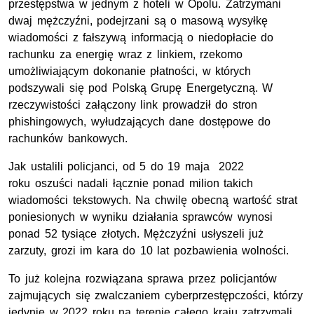
przestępstwa w jednym z hoteli w Opolu. Zatrzymani
dwaj mężczyźni, podejrzani są o masową wysyłkę
wiadomości z fałszywą informacją o niedopłacie do
rachunku za energię wraz z linkiem, rzekomo
umożliwiającym dokonanie płatności, w których
podszywali się pod Polską Grupę Energetyczną. W
rzeczywistości załączony link prowadził do stron
phishingowych, wyłudzających dane dostępowe do
rachunków bankowych.
Jak ustalili policjanci, od 5 do 19 maja 2022
roku oszuści nadali łącznie ponad milion takich
wiadomości tekstowych. Na chwilę obecną wartość strat
poniesionych w wyniku działania sprawców wynosi
ponad 52 tysiące złotych. Mężczyźni usłyszeli już
zarzuty, grozi im kara do 10 lat pozbawienia wolności.
To już kolejna rozwiązana sprawa przez policjantów
zajmujących się zwalczaniem cyberprzestępczości, którzy
jedynie w 2022 roku na terenie całego kraju zatrzymali