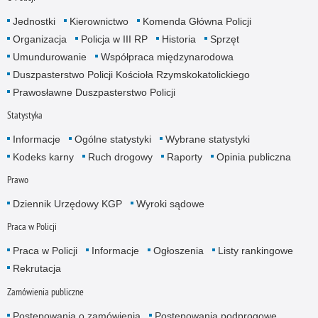
Jednostki
Kierownictwo
Komenda Główna Policji
Organizacja
Policja w III RP
Historia
Sprzęt
Umundurowanie
Współpraca międzynarodowa
Duszpasterstwo Policji Kościoła Rzymskokatolickiego
Prawosławne Duszpasterstwo Policji
Statystyka
Informacje
Ogólne statystyki
Wybrane statystyki
Kodeks karny
Ruch drogowy
Raporty
Opinia publiczna
Prawo
Dziennik Urzędowy KGP
Wyroki sądowe
Praca w Policji
Praca w Policji
Informacje
Ogłoszenia
Listy rankingowe
Rekrutacja
Zamówienia publiczne
Postępowania o zamówienia
Postępowania podprogowe