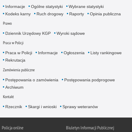
Informacje
Ogólne statystyki
Wybrane statystyki
Kodeks karny
Ruch drogowy
Raporty
Opinia publiczna
Prawo
Dziennik Urzędowy KGP
Wyroki sądowe
Praca w Policji
Praca w Policji
Informacje
Ogłoszenia
Listy rankingowe
Rekrutacja
Zamówienia publiczne
Postępowania o zamówienia
Postępowania podprogowe
Archiwum
Kontakt
Rzecznik
Skargi i wnioski
Sprawy weteranów
Policja
online
Biuletyn Informacji Publicznej