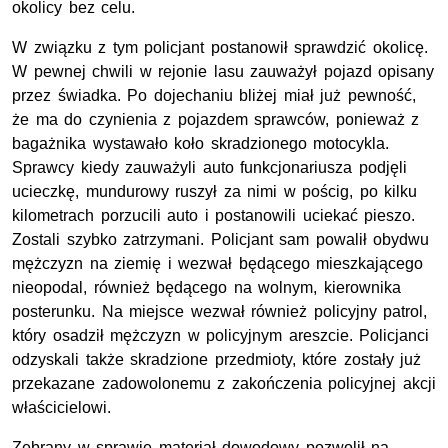
okolicy bez celu.
W związku z tym policjant postanowił sprawdzić okolicę.
W pewnej chwili w rejonie lasu zauważył pojazd opisany
przez świadka. Po dojechaniu bliżej miał już pewność,
że ma do czynienia z pojazdem sprawców, ponieważ z
bagażnika wystawało koło skradzionego motocykla.
Sprawcy kiedy zauważyli auto funkcjonariusza podjęli
ucieczkę, mundurowy ruszył za nimi w pościg, po kilku
kilometrach porzucili auto i postanowili uciekać pieszo.
Zostali szybko zatrzymani. Policjant sam powalił obydwu
mężczyzn na ziemię i wezwał będącego mieszkającego
nieopodal, również będącego na wolnym, kierownika
posterunku. Na miejsce wezwał również policyjny patrol,
który osadził mężczyzn w policyjnym areszcie. Policjanci
odzyskali także skradzione przedmioty, które zostały już
przekazane zadowolonemu z zakończenia policyjnej akcji
właścicielowi.
Zebrany w sprawie materiał dowodowy pozwolił na