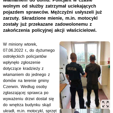
włamaniem do domu. Policjant w czasie
wolnym od służby zatrzymał uciekających
pojazdem sprawców. Mężczyźni usłyszeli już
zarzuty. Skradzione mienie, m.in. motocykl
zostały już przekazane zadowolonemu z
zakończenia policyjnej akcji właścicielowi.
W miniony wtorek,
07.06.2022 r., do dyżurnego
ostrołęckich policjantów
wpłynęło zgłoszenie
dotyczące kradzieży z
włamaniem do jednego z
domów na terenie gminy
Czerwin. Według osoby
zgłaszającej sprawca po
wyważeniu drzwi dostał się
do wnętrza budynku skąd
ukradł, m.in. motocykl, sprzęt