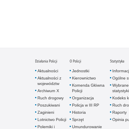
Działania Policji
O Policji
Statystyka
Aktualności
Jednostki
Informac
Aktualności z
Kierownictwo
Ogólne st
województw
Komenda Główna
Wybrane
Archiwum X
Policji
statystyki
Ruch drogowy
Organizacja
Kodeks k
Poszukiwani
Policja w III RP
Ruch dr
Zaginieni
Historia
Raporty
Lotnictwo Policji
Sprzęt
Opinia p
Polemiki i
Umundurowanie