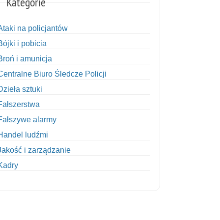
Kategorie
Ataki na policjantów
Bójki i pobicia
Broń i amunicja
Centralne Biuro Śledcze Policji
Dzieła sztuki
Fałszerstwa
Fałszywe alarmy
Handel ludźmi
Jakość i zarządzanie
Kadry
Kobiety w Policji
Korupcja
Kradzież