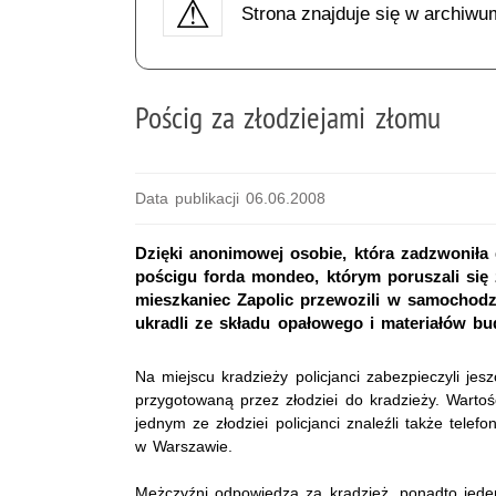
Strona znajduje się w archiwu
Pościg za złodziejami złomu
Data publikacji 06.06.2008
Dzięki anonimowej osobie, która zadzwoniła 
pościgu forda mondeo, którym poruszali się z
mieszkaniec Zapolic przewozili w samochodz
ukradli ze składu opałowego i materiałów b
Na miejscu kradzieży policjanci zabezpieczyli j
przygotowaną przez złodziei do kradzieży. Warto
jednym ze złodziei policjanci znaleźli także tele
w Warszawie.
Mężczyźni odpowiedzą za kradzież, ponadto jeden