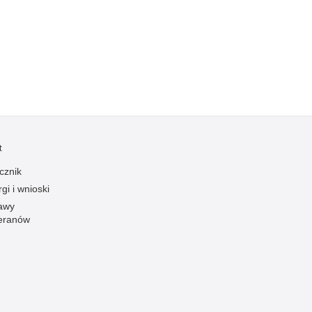
Kradzieże z włamaniem
Kultura
Logistyka, wyposażenie
Materiały wybuchowe
Nagrodzeni policjanci
Napady na banki
Napady na taksówkarzy
t
Napady na tiry
cznik
Nielegalny handel farmaceutykami
gi i wnioski
Nietrzeźwi kierujący
awy
eranów
Nietrzeźwi opiekunowie
Nietrzeźwi pracownicy
Niszczenie mienia
Nowoczesne technologie w pracy Policji
Odpowiedzialność majątkowa Policji