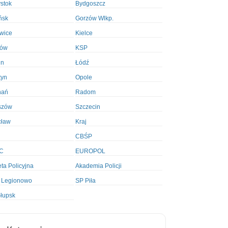
ystok
Bydgoszcz
ńsk
Gorzów Wlkp.
wice
Kielce
ków
KSP
in
Łódź
tyn
Opole
nań
Radom
szów
Szczecin
cław
Kraj
CBŚP
C
EUROPOL
ta Policyjna
Akademia Policji
 Legionowo
SP Piła
łupsk