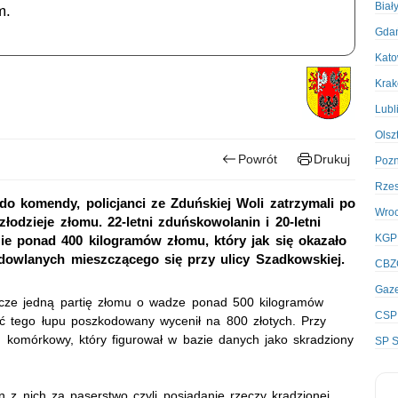
Biał
m.
Gda
Kato
Kra
Lubl
Olsz
Powrót
Drukuj
Poz
Rze
do komendy, policjanci ze Zduńskiej Woli zatrzymali po
Wro
łodzieje złomu. 22-letni zduńskowolanin i 20-letni
KGP
ie ponad 400 kilogramów złomu, który jak się okazało
udowlanych mieszczącego się przy ulicy Szadkowskiej.
CBZ
Gaze
eszcze jedną partię złomu o wadze ponad 500 kilogramów
CSP
ść tego łupu poszkodowany wycenił na 800 złotych. Przy
fon komórkowy, który figurował w bazie danych jako skradziony
SP S
 z nich za paserstwo czyli posiadanie rzeczy kradzionej.