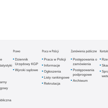
Prawo
Praca w Policji
Zamówienia publiczne
Kontak
je
Dziennik
Praca w Policji
Postępowania o
Rze
Urzędowy KGP
zamówienia
atystyki
Informacje
Skar
Wyroki sądowe
Postępowania
Ogłoszenia
Spr
podprogowe
wet
Listy rankingowe
Archiwum
arny
Rekrutacja
ogowy
ubliczna