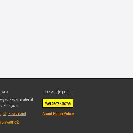
Profanacje, zbeszczeszczania
Profilaktyka
Przemoc domowa
Przemoc w szkole
Przemyt
Przestępczość alkoholowa
Przestępczość bankowa i kredytowa
Przestępczość cudzoziemców
Przestępczość farmaceutyczna
Przestępczość gospodarcza
rawna
Inne wersje portalu
Przestępczość internetowa
wykorzystać materiał
Wersja tekstowa
u Policja.pl.
Przestępczość komputerowa
About Polish Police
j się z zasadami
Przestępczość kryminalna
a prywatności
Przestępczość międzynarodowa