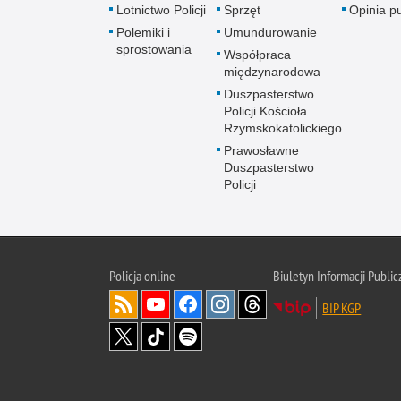
Lotnictwo Policji
Sprzęt
Opinia p
Polemiki i
Umundurowanie
sprostowania
Współpraca
międzynarodowa
Duszpasterstwo
Policji Kościoła
Rzymskokatolickiego
Prawosławne
Duszpasterstwo
Policji
Policja
online
Biuletyn Informacji Public
BIP KGP