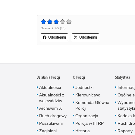
Ocena: 2.7/5 (48)
Udostępnij
Udostępnij
Działania Policji
O Policji
Statystyka
Aktualności
Jednostki
Informac
Aktualności z
Kierownictwo
Ogólne st
województw
Komenda Główna
Wybrane
Archiwum X
Policji
statystyki
Ruch drogowy
Organizacja
Kodeks k
Poszukiwani
Policja w III RP
Ruch dr
Zaginieni
Historia
Raporty