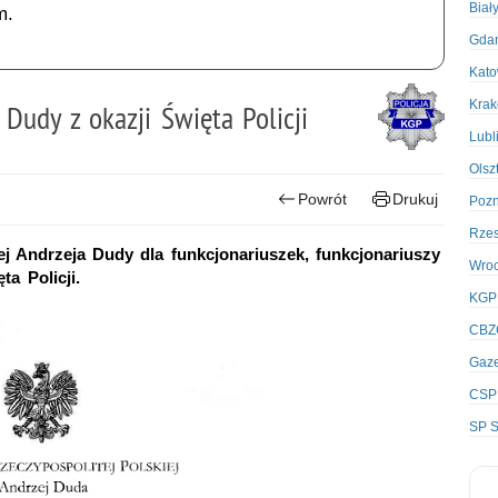
Biał
m.
Gda
Kato
Kra
Dudy z okazji Święta Policji
Lubl
Olsz
Powrót
Drukuj
Poz
Rze
ej Andrzeja Dudy dla funkcjonariuszek, funkcjonariuszy
Wro
ta Policji.
KGP
CBZ
Gaze
CSP
SP S