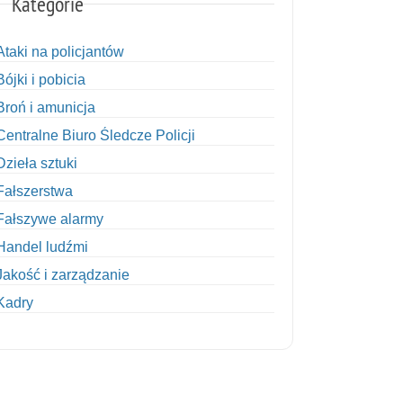
Kategorie
Ataki na policjantów
Bójki i pobicia
Broń i amunicja
Centralne Biuro Śledcze Policji
Dzieła sztuki
Fałszerstwa
Fałszywe alarmy
Handel ludźmi
Jakość i zarządzanie
Kadry
Kobiety w Policji
Korupcja
Kradzież