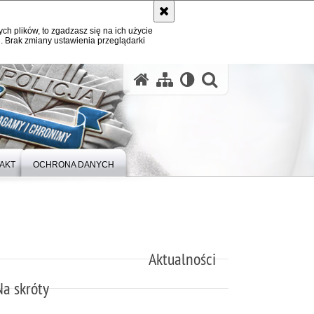
ych plików, to zgadzasz się na ich użycie
. Brak zmiany ustawienia przeglądarki
otwórz wysz
AKT
OCHRONA DANYCH
Aktualności
Na skróty