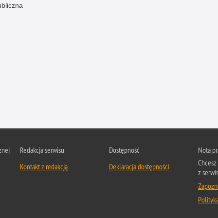
ubliczna
znej
Redakcja serwisu
Dostępność
Nota p
Chcesz 
Kontakt z redakcją
Deklaracja dostępności
z serwis
Zapozna
Polityk