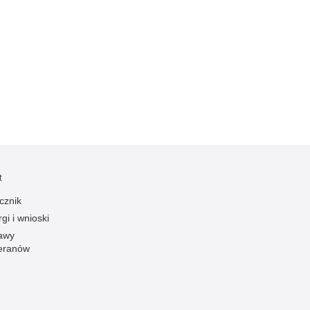
Ofiarni i odważni
Opinia publiczna
Oszustwa
Pedofilia, pornografia dziecięca
Piractwo przemysłowe
Podrabianie znaków towarowych
Pogryzienia przez psy
Polemiki i sprostowania
t
Policja inaczej
cznik
Policjant z pasją
gi i wnioski
Porwania
awy
eranów
Pożary i podpalenia
Pranie brudnych pieniędzy
Prawa człowieka