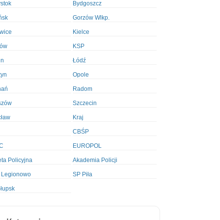
ystok
Bydgoszcz
ńsk
Gorzów Wlkp.
wice
Kielce
ków
KSP
in
Łódź
tyn
Opole
nań
Radom
szów
Szczecin
cław
Kraj
CBŚP
C
EUROPOL
ta Policyjna
Akademia Policji
 Legionowo
SP Piła
łupsk