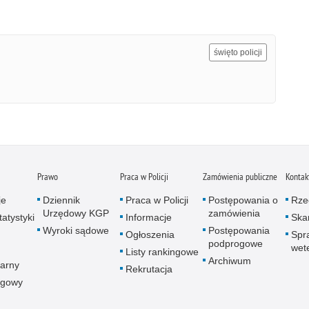
święto policji
Prawo
Praca w Policji
Zamówienia publiczne
Kontak
je
Dziennik
Praca w Policji
Postępowania o
Rze
Urzędowy KGP
zamówienia
atystyki
Informacje
Skar
Wyroki sądowe
Postępowania
Ogłoszenia
Spr
podprogowe
wet
Listy rankingowe
Archiwum
arny
Rekrutacja
ogowy