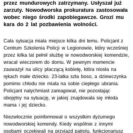
przez mundurowych zatrzymany. Usłyszał już
zarzuty. Nowodworska prokuratura zastosowała
wobec niego środki zapobiegawcze. Grozi mu
kara do 2 lat pozbawienia wolności.
Cała sytuacja miała miejsce kilka dni temu. Policjant z
Centrum Szkolenia Policji w Legionowie, który wcześniej
przez kilka lat pełnił służbę w nowodworskiej komendzie,
wracał wieczorem do domu. W pewnym momencie
zauważył na ulicy płaczącą kobietę, która niosła na
rękach małe dziecko. 23-latka szła boso, a dziewczynka
pomimo chłodu nie miała na sobie ciepłego ubrania.
Policjant natychmiast zareagował, nie pozostając
obojętny na sytuację, w jakiej znajdowała się młoda
mama i jej dziecko.
Niezwłocznie poinformował o wszystkim dyżurnego
nowodworskiej komendy. Kiedy wspólnie z innymi
osobami oczekiwali na przyjazd patrolu, funkcjonariusz