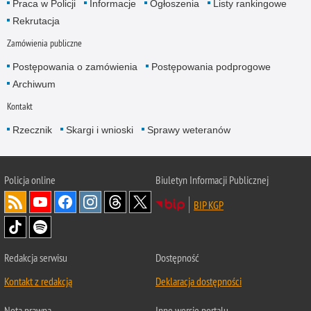
Praca w Policji
Informacje
Ogłoszenia
Listy rankingowe
Rekrutacja
Zamówienia publiczne
Postępowania o zamówienia
Postępowania podprogowe
Archiwum
Kontakt
Rzecznik
Skargi i wnioski
Sprawy weteranów
Policja
online
Biuletyn Informacji Publicznej
BIP KGP
Redakcja serwisu
Dostępność
Kontakt z redakcją
Deklaracja dostępności
Nota prawna
Inne wersje portalu