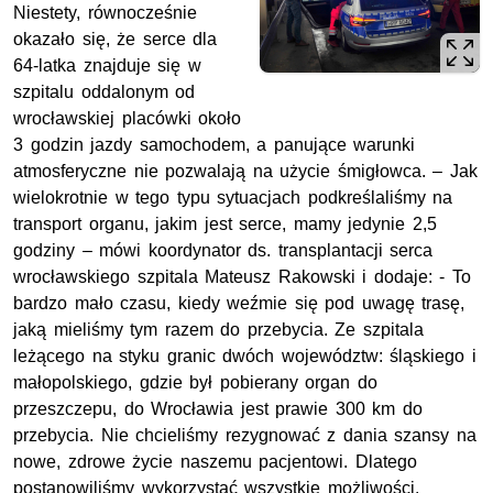
Niestety, równocześnie
okazało się, że serce dla
64-latka znajduje się w
szpitalu oddalonym od
wrocławskiej placówki około
3 godzin jazdy samochodem, a panujące warunki
atmosferyczne nie pozwalają na użycie śmigłowca. – Jak
wielokrotnie w tego typu sytuacjach podkreślaliśmy na
transport organu, jakim jest serce, mamy jedynie 2,5
godziny –
mówi koordynator ds. transplantacji serca
wrocławskiego szpitala Mateusz Rakowski i dodaje: - To
bardzo mało czasu, kiedy weźmie się pod uwagę trasę,
jaką mieliśmy tym razem do przebycia. Ze szpitala
leżącego na styku granic dwóch województw: śląskiego i
małopolskiego, gdzie był pobierany organ do
przeszczepu, do Wrocławia jest prawie 300 km do
przebycia. Nie chcieliśmy rezygnować z dania szansy na
nowe, zdrowe życie naszemu pacjentowi. Dlatego
postanowiliśmy wykorzystać wszystkie możliwości.