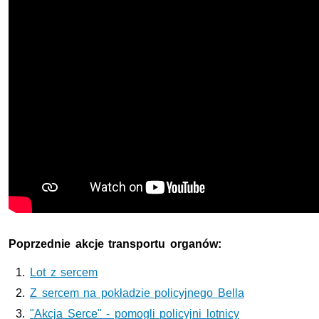
Poprzednie akcje transportu organów:
Lot z sercem
Z sercem na pokładzie policyjnego Bella
"Akcja Serce" - pomogli policyjni lotnicy