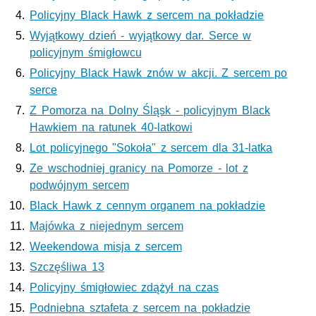
Policyjny Black Hawk z sercem na pokładzie
Wyjątkowy dzień - wyjątkowy dar. Serce w
policyjnym śmigłowcu
Policyjny Black Hawk znów w akcji. Z sercem po
serce
Z Pomorza na Dolny Śląsk - policyjnym Black
Hawkiem na ratunek 40-latkowi
Lot policyjnego "Sokoła" z sercem dla 31-latka
Ze wschodniej granicy na Pomorze - lot z
podwójnym sercem
Black Hawk z cennym organem na pokładzie
Majówka z niejednym sercem
Weekendowa misja z sercem
Szczęśliwa 13
Policyjny śmigłowiec zdążył na czas
Podniebna sztafeta z sercem na pokładzie