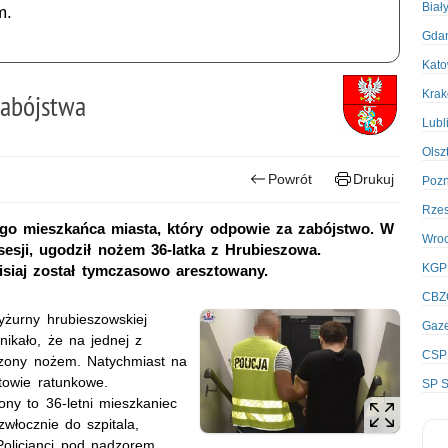
Biał
m.
Gda
Kato
Kra
zabójstwa
Lubl
Olsz
Powrót
Drukuj
Poz
Rze
iego mieszkańca miasta, który odpowie za zabójstwo. W
Wro
esji, ugodził nożem 36-latka z Hrubieszowa.
KGP
isiaj został tymczasowo aresztowany.
CBZ
yżurny hrubieszowskiej
Gaze
nikało, że na jednej z
CSP
dzony nożem. Natychmiast na
otowie ratunkowe.
SP S
ony to 36-letni mieszkaniec
włocznie do szpitala,
Policjanci pod nadzorem