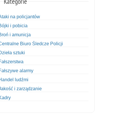
Kategorie
Ataki na policjantów
Bójki i pobicia
Broń i amunicja
Centralne Biuro Śledcze Policji
Dzieła sztuki
Fałszerstwa
Fałszywe alarmy
Handel ludźmi
Jakość i zarządzanie
Kadry
Kobiety w Policji
Korupcja
Kradzież