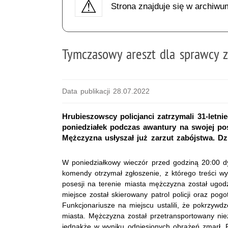
Strona znajduje się w archiwu
Tymczasowy areszt dla sprawcy 
Data publikacji 28.07.2022
Hrubieszowscy policjanci zatrzymali 31-letn
poniedziałek podczas awantury na swojej pos
Mężczyzna usłyszał już zarzut zabójstwa. Dz
W poniedziałkowy wieczór przed godziną 20:00 d
komendy otrzymał zgłoszenie, z którego treści wy
posesji na terenie miasta mężczyzna został ugo
miejsce został skierowany patrol policji oraz pog
Funkcjonariusze na miejscu ustalili, że pokrzywdz
miasta. Mężczyzna został przetransportowany niez
jednakże w wyniku odniesionych obrażeń zmarł. 