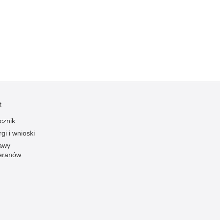
Kradzieże z włamaniem
Kultura
Logistyka, wyposażenie
Materiały wybuchowe
Nagrodzeni policjanci
Napady na banki
Napady na taksówkarzy
t
Napady na tiry
cznik
Nielegalny handel farmaceutykami
gi i wnioski
Nietrzeźwi kierujący
awy
eranów
Nietrzeźwi opiekunowie
Nietrzeźwi pracownicy
Niszczenie mienia
Nowoczesne technologie w pracy Policji
Odpowiedzialność majątkowa Policji