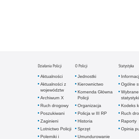
Działania Policji
O Policji
Statystyka
Aktualności
Jednostki
Informac
Aktualności z
Kierownictwo
Ogólne st
województw
Komenda Główna
Wybrane
Archiwum X
Policji
statystyki
Ruch drogowy
Organizacja
Kodeks k
Poszukiwani
Policja w III RP
Ruch dr
Zaginieni
Historia
Raporty
Lotnictwo Policji
Sprzęt
Opinia p
Polemiki i
Umundurowanie