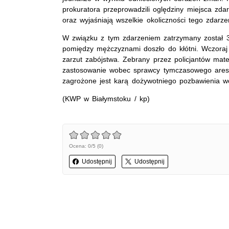
prokuratora przeprowadzili oględziny miejsca zdar
oraz wyjaśniają wszelkie okoliczności tego zdarze
W związku z tym zdarzeniem zatrzymany został 31-
pomiędzy mężczyznami doszło do kłótni. Wczoraj 
zarzut zabójstwa. Zebrany przez policjantów mat
zastosowanie wobec sprawcy tymczasowego areszto
zagrożone jest karą dożywotniego pozbawienia wo
(KWP w Białymstoku / kp)
Ocena: 0/5 (0)
Udostępnij
Udostępnij