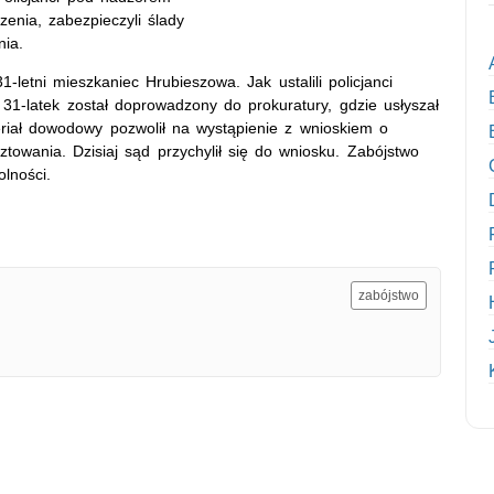
zenia, zabezpieczyli ślady
nia.
letni mieszkaniec Hrubieszowa. Jak ustalili policjanci
31-latek został doprowadzony do prokuratury, gdzie usłyszał
eriał dowodowy pozwolił na wystąpienie z wnioskiem o
wania. Dzisiaj sąd przychylił się do wniosku. Zabójstwo
lności.
zabójstwo