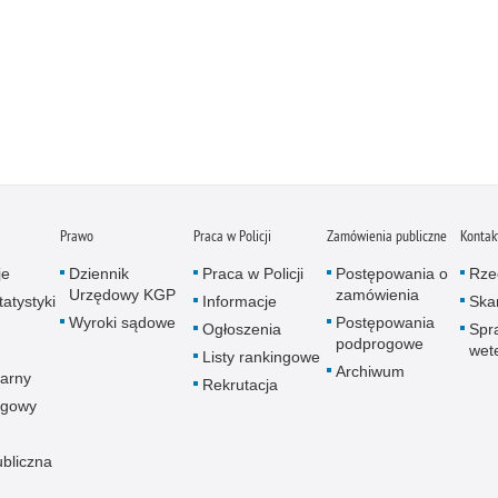
Prawo
Praca w Policji
Zamówienia publiczne
Kontak
je
Dziennik
Praca w Policji
Postępowania o
Rze
Urzędowy KGP
zamówienia
atystyki
Informacje
Skar
Wyroki sądowe
Postępowania
Ogłoszenia
Spr
podprogowe
wet
Listy rankingowe
Archiwum
arny
Rekrutacja
ogowy
ubliczna