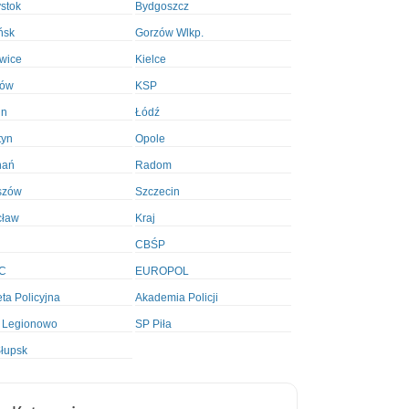
ystok
Bydgoszcz
ńsk
Gorzów Wlkp.
wice
Kielce
ków
KSP
in
Łódź
tyn
Opole
nań
Radom
szów
Szczecin
cław
Kraj
CBŚP
C
EUROPOL
ta Policyjna
Akademia Policji
 Legionowo
SP Piła
łupsk