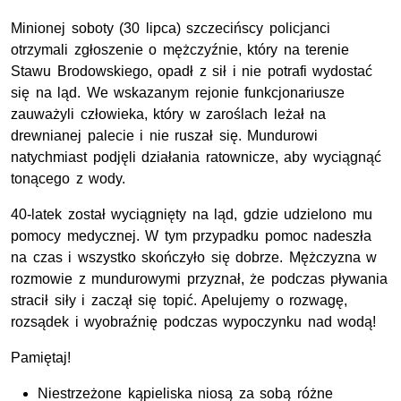
Minionej soboty (30 lipca) szczecińscy policjanci
otrzymali zgłoszenie o mężczyźnie, który na terenie
Stawu Brodowskiego, opadł z sił i nie potrafi wydostać
się na ląd. We wskazanym rejonie funkcjonariusze
zauważyli człowieka, który w zaroślach leżał na
drewnianej palecie i nie ruszał się. Mundurowi
natychmiast podjęli działania ratownicze, aby wyciągnąć
tonącego z wody.
40-latek został wyciągnięty na ląd, gdzie udzielono mu
pomocy medycznej. W tym przypadku pomoc nadeszła
na czas i wszystko skończyło się dobrze. Mężczyzna w
rozmowie z mundurowymi przyznał, że podczas pływania
stracił siły i zaczął się topić. Apelujemy o rozwagę,
rozsądek i wyobraźnię podczas wypoczynku nad wodą!
Pamiętaj!
Niestrzeżone kąpieliska niosą za sobą różne