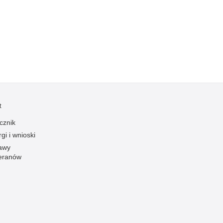
Kradzieże z włamaniem
Kultura
Logistyka, wyposażenie
Materiały wybuchowe
Nagrodzeni policjanci
Napady na banki
Napady na taksówkarzy
t
Napady na tiry
cznik
Nielegalny handel farmaceutykami
gi i wnioski
Nietrzeźwi kierujący
awy
eranów
Nietrzeźwi opiekunowie
Nietrzeźwi pracownicy
Niszczenie mienia
Nowoczesne technologie w pracy Policji
Odpowiedzialność majątkowa Policji