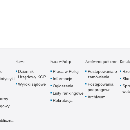
Prawo
Praca w Policji
Zamówienia publiczne
Kontak
je
Dziennik
Praca w Policji
Postępowania o
Rze
Urzędowy KGP
zamówienia
atystyki
Informacje
Skar
Wyroki sądowe
Postępowania
Ogłoszenia
Spr
podprogowe
wet
Listy rankingowe
Archiwum
arny
Rekrutacja
ogowy
ubliczna