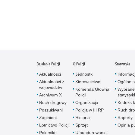
Działania Policji
O Policji
Statystyka
Aktualności
Jednostki
Informac
Aktualności z
Kierownictwo
Ogólne st
województw
Komenda Główna
Wybrane
Archiwum X
Policji
statystyki
Ruch drogowy
Organizacja
Kodeks k
Poszukiwani
Policja w III RP
Ruch dr
Zaginieni
Historia
Raporty
Lotnictwo Policji
Sprzęt
Opinia p
Polemiki i
Umundurowanie