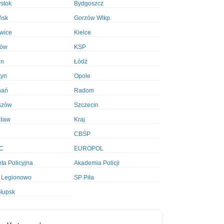
ystok
Bydgoszcz
ńsk
Gorzów Wlkp.
wice
Kielce
ków
KSP
in
Łódź
tyn
Opole
nań
Radom
szów
Szczecin
cław
Kraj
CBŚP
C
EUROPOL
ta Policyjna
Akademia Policji
 Legionowo
SP Piła
łupsk