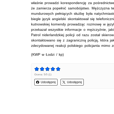
właśnie prowadzi korespondencję za pośrednictwe
że zamierza popełnić samobójstwo. Mężczyzna te
mundurowych pełniących służbę była natychmiast
biegle język angielski skontaktował się telefonicz
kutnowskiej komendy prowadząc rozmowę w język
przekazał wszystkie informacje o mężczyźnie, ja
Patrol niderlandzkiej policji od razu został ski
skontaktowano się z zagraniczną policją, która ja
zdecydowanej reakcji polskiego policjanta mimo z
(KWP w Łodzi / kp)
Ocena: 5/5 (1)
Udostępnij
Udostępnij