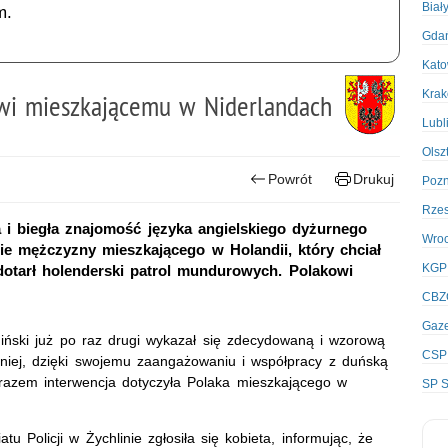
Biał
m.
Gda
Kato
Kra
owi mieszkającemu w Niderlandach
Lubl
Olsz
Powrót
Drukuj
Poz
Rze
 i biegła znajomość języka angielskiego dyżurnego
Wro
ie mężczyzny mieszkającego w Holandii, który chciał
KGP
dotarł holenderski patrol mundurowych. Polakowi
CBZ
Gaze
iński już po raz drugi wykazał się zdecydowaną i wzorową
CSP
iej, dzięki swojemu zaangażowaniu i współpracy z duńską
 razem interwencja dotyczyła Polaka mieszkającego w
SP S
u Policji w Żychlinie zgłosiła się kobieta, informując, że