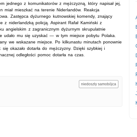
m jednego z komunikatorów z mężczyzną, który napisał jej,
n miał mieszkać na terenie Niderlandów. Reakcja
owa. Zastępca dyżurnego kutnowskiej komendy, znający
nie z niderlandzką policją. Aspirant Rafał Kamiński z
u angielskim z zagranicznym dyżurnym skrupulatnie
kie udało mu się uzyskać — w tym miejsce pobytu Polaka.
erowany we wskazane miejsce. Po kilkunastu minutach ponownie
k się okazało dotarła do mężczyzny. Dzięki szybkiej i
nacznej odległości pomoc dotarła na czas.
niedoszły samobójca