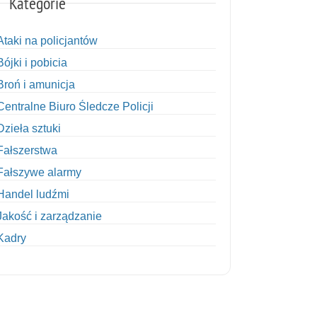
Kategorie
Ataki na policjantów
Bójki i pobicia
Broń i amunicja
Centralne Biuro Śledcze Policji
Dzieła sztuki
Fałszerstwa
Fałszywe alarmy
Handel ludźmi
Jakość i zarządzanie
Kadry
Kobiety w Policji
Korupcja
Kradzież