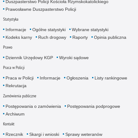
Duszpasterstwo Policji Kościoła Rzymskokatolickiego
Prawosławne Duszpasterstwo Policji
Statystyka
Informacje
Ogólne statystyki
Wybrane statystyki
Kodeks karny
Ruch drogowy
Raporty
Opinia publiczna
Prawo
Dziennik Urzędowy KGP
Wyroki sądowe
Praca w Policji
Praca w Policji
Informacje
Ogłoszenia
Listy rankingowe
Rekrutacja
Zamówienia publiczne
Postępowania o zamówienia
Postępowania podprogowe
Archiwum
Kontakt
Rzecznik
Skargi i wnioski
Sprawy weteranów