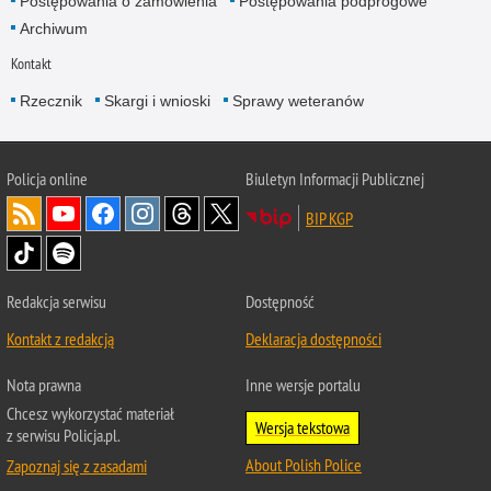
Postępowania o zamówienia
Postępowania podprogowe
Archiwum
Kontakt
Rzecznik
Skargi i wnioski
Sprawy weteranów
Policja
online
Biuletyn Informacji Publicznej
BIP KGP
Redakcja serwisu
Dostępność
Kontakt z redakcją
Deklaracja dostępności
Nota prawna
Inne wersje portalu
Chcesz wykorzystać materiał
Wersja tekstowa
z serwisu Policja.pl.
About Polish Police
Zapoznaj się z zasadami