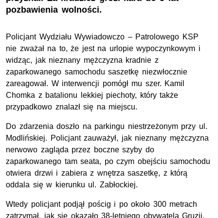
pozbawienia wolności.
Policjant Wydziału Wywiadowczo – Patrolowego KSP
nie zważał na to, że jest na urlopie wypoczynkowym i
widząc, jak nieznany mężczyzna kradnie z
zaparkowanego samochodu saszetkę niezwłocznie
zareagował. W interwencji pomógł mu szer. Kamil
Chomka z batalionu lekkiej piechoty, który także
przypadkowo znalazł się na miejscu.
Do zdarzenia doszło na parkingu niestrzeżonym przy ul.
Modlińskiej. Policjant zauważył, jak nieznany mężczyzna
nerwowo zagląda przez boczne szyby do
zaparkowanego tam seata, po czym obejściu samochodu
otwiera drzwi i zabiera z wnętrza saszetkę, z którą
oddala się w kierunku ul. Zabłockiej.
Wtedy policjant podjął pościg i po około 300 metrach
zatrzymał, jak się okazało 38-letniego obywatela Gruzji.