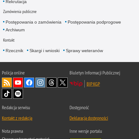
Rekrutacja
Zamówienia publiczne
Postępowania o zamówienia
Postępowania podprogowe
Archiwum
Kontakt
Rzecznik
Skargi i wnioski
Sprawy weteranów
Policja
online
Biuletyn Informacji Publicznej
BIP KGP
Redakcja serwisu
Dostępność
Kontakt z redakcją
Deklaracja dostępności
Nota prawna
Inne wersje portalu