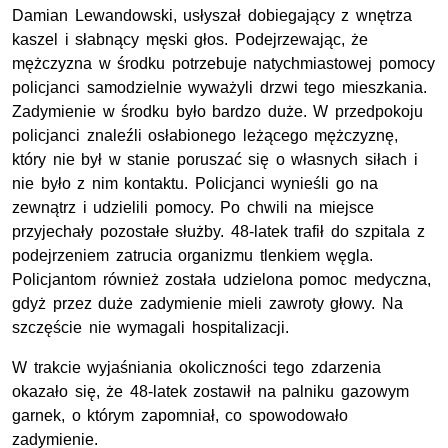
Damian Lewandowski, usłyszał dobiegający z wnętrza
kaszel i słabnący męski głos. Podejrzewając, że
mężczyzna w środku potrzebuje natychmiastowej pomocy
policjanci samodzielnie wyważyli drzwi tego mieszkania.
Zadymienie w środku było bardzo duże. W przedpokoju
policjanci znaleźli osłabionego leżącego mężczyznę,
który nie był w stanie poruszać się o własnych siłach i
nie było z nim kontaktu. Policjanci wynieśli go na
zewnątrz i udzielili pomocy. Po chwili na miejsce
przyjechały pozostałe służby. 48-latek trafił do szpitala z
podejrzeniem zatrucia organizmu tlenkiem węgla.
Policjantom również została udzielona pomoc medyczna,
gdyż przez duże zadymienie mieli zawroty głowy. Na
szczęście nie wymagali hospitalizacji.
W trakcie wyjaśniania okoliczności tego zdarzenia
okazało się, że 48-latek zostawił na palniku gazowym
garnek, o którym zapomniał, co spowodowało
zadymienie.