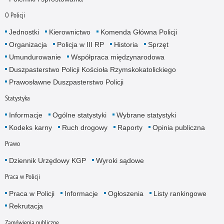
O Policji
Jednostki
Kierownictwo
Komenda Główna Policji
Organizacja
Policja w III RP
Historia
Sprzęt
Umundurowanie
Współpraca międzynarodowa
Duszpasterstwo Policji Kościoła Rzymskokatolickiego
Prawosławne Duszpasterstwo Policji
Statystyka
Informacje
Ogólne statystyki
Wybrane statystyki
Kodeks karny
Ruch drogowy
Raporty
Opinia publiczna
Prawo
Dziennik Urzędowy KGP
Wyroki sądowe
Praca w Policji
Praca w Policji
Informacje
Ogłoszenia
Listy rankingowe
Rekrutacja
Zamówienia publiczne