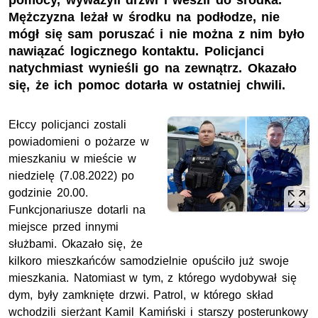
pomocy, wyważyli drzwi i weszli do środka.
Mężczyzna leżał w środku na podłodze, nie
mógł się sam poruszać i nie można z nim było
nawiązać logicznego kontaktu. Policjanci
natychmiast wynieśli go na zewnątrz. Okazało
się, że ich pomoc dotarła w ostatniej chwili.
Ełccy policjanci zostali
powiadomieni o pożarze w
mieszkaniu w mieście w
niedzielę (7.08.2022) po
godzinie 20.00.
Funkcjonariusze dotarli na
miejsce przed innymi
służbami. Okazało się, że
kilkoro mieszkańców samodzielnie opuściło już swoje
mieszkania. Natomiast w tym, z którego wydobywał się
dym, były zamknięte drzwi. Patrol, w którego skład
wchodzili sierżant Kamil Kamiński i starszy posterunkowy