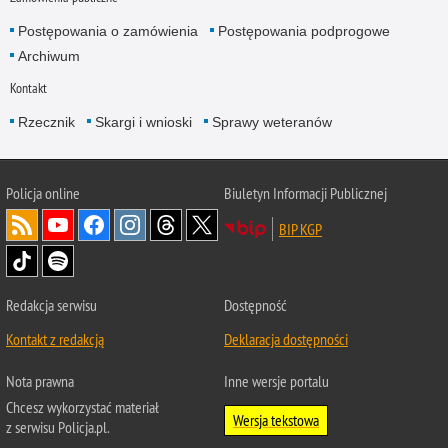
Postępowania o zamówienia
Postępowania podprogowe
Archiwum
Kontakt
Rzecznik
Skargi i wnioski
Sprawy weteranów
Policja
online
Biuletyn Informacji Publicznej
BIP KGP
Redakcja serwisu
Dostępność
Kontakt z redakcją
Deklaracja dostępności
Nota prawna
Inne wersje portalu
Chcesz wykorzystać materiał
Wersja tekstowa
z serwisu Policja.pl.