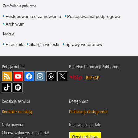
Zamówienia publiczne
Postępowania o zamówienia
Postępowania podprogowe
Archiwum
Kontakt
Rzecznik
Skargi i wnioski
Sprawy weteranów
Policja
online
Biuletyn Informacji Publicznej
BIP KGP
Redakcja serwisu
Dostępność
Kontakt z redakcją
Deklaracja dostępności
Nota prawna
Inne wersje portalu
Chcesz wykorzystać materiał
Wersja tekstowa