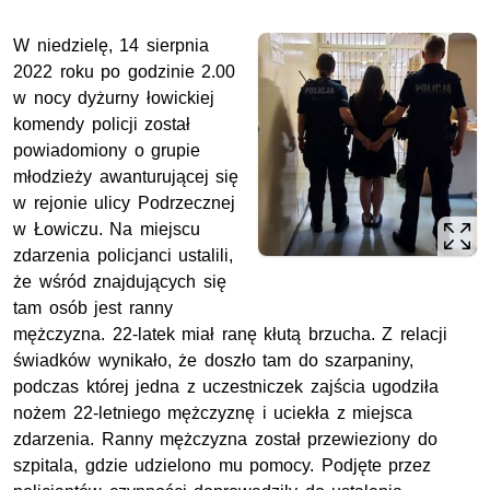
W niedzielę, 14 sierpnia
2022 roku po godzinie 2.00
w nocy dyżurny łowickiej
komendy policji został
powiadomiony o grupie
młodzieży awanturującej się
w rejonie ulicy Podrzecznej
w Łowiczu. Na miejscu
zdarzenia policjanci ustalili,
że wśród znajdujących się
tam osób jest ranny
mężczyzna. 22-latek miał ranę kłutą brzucha. Z relacji
świadków wynikało, że doszło tam do szarpaniny,
podczas której jedna z uczestniczek zajścia ugodziła
nożem 22-letniego mężczyznę i uciekła z miejsca
zdarzenia. Ranny mężczyzna został przewieziony do
szpitala, gdzie udzielono mu pomocy. Podjęte przez