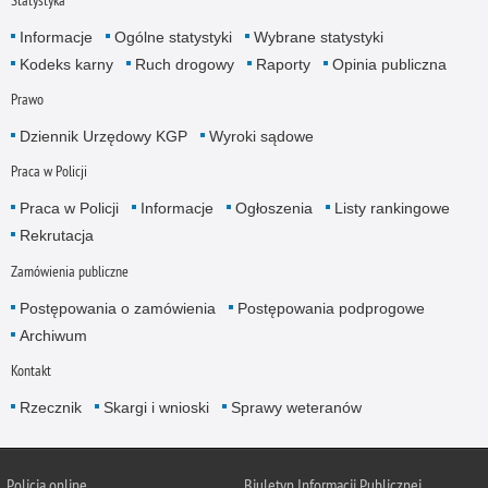
Statystyka
Informacje
Ogólne statystyki
Wybrane statystyki
Kodeks karny
Ruch drogowy
Raporty
Opinia publiczna
Prawo
Dziennik Urzędowy KGP
Wyroki sądowe
Praca w Policji
Praca w Policji
Informacje
Ogłoszenia
Listy rankingowe
Rekrutacja
Zamówienia publiczne
Postępowania o zamówienia
Postępowania podprogowe
Archiwum
Kontakt
Rzecznik
Skargi i wnioski
Sprawy weteranów
Policja
online
Biuletyn Informacji Publicznej