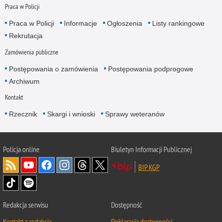
Praca w Policji
Praca w Policji
Informacje
Ogłoszenia
Listy rankingowe
Rekrutacja
Zamówienia publiczne
Postępowania o zamówienia
Postępowania podprogowe
Archiwum
Kontakt
Rzecznik
Skargi i wnioski
Sprawy weteranów
Policja
online
Biuletyn Informacji Publicznej
BIP KGP
Redakcja serwisu
Dostępność
Kontakt z redakcją
Deklaracja dostępności