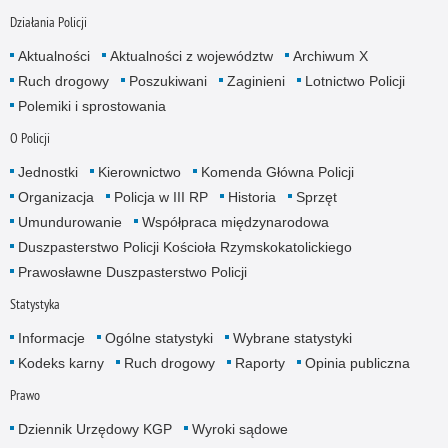
Działania Policji
Aktualności
Aktualności z województw
Archiwum X
Ruch drogowy
Poszukiwani
Zaginieni
Lotnictwo Policji
Polemiki i sprostowania
O Policji
Jednostki
Kierownictwo
Komenda Główna Policji
Organizacja
Policja w III RP
Historia
Sprzęt
Umundurowanie
Współpraca międzynarodowa
Duszpasterstwo Policji Kościoła Rzymskokatolickiego
Prawosławne Duszpasterstwo Policji
Statystyka
Informacje
Ogólne statystyki
Wybrane statystyki
Kodeks karny
Ruch drogowy
Raporty
Opinia publiczna
Prawo
Dziennik Urzędowy KGP
Wyroki sądowe