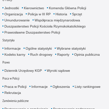
Jednostki
Kierownictwo
Komenda Główna Policji
Organizacja
Policja w III RP
Historia
Sprzęt
Umundurowanie
Współpraca międzynarodowa
Duszpasterstwo Policji Kościoła Rzymskokatolickiego
Prawosławne Duszpasterstwo Policji
Statystyka
Informacje
Ogólne statystyki
Wybrane statystyki
Kodeks karny
Ruch drogowy
Raporty
Opinia publiczna
Prawo
Dziennik Urzędowy KGP
Wyroki sądowe
Praca w Policji
Praca w Policji
Informacje
Ogłoszenia
Listy rankingowe
Rekrutacja
Zamówienia publiczne
Postępowania o zamówienia
Postępowania podprogowe