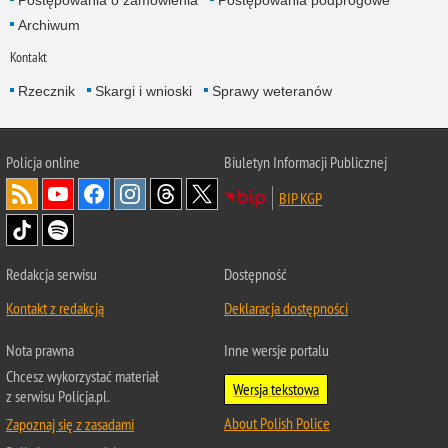
Archiwum
Kontakt
Rzecznik
Skargi i wnioski
Sprawy weteranów
Policja
online
Biuletyn Informacji Publicznej
BIP KGP
Redakcja serwisu
Dostępność
Kontakt z redakcją
Deklaracja dostępności
Nota prawna
Inne wersje portalu
Chcesz wykorzystać materiał
Wersja tekstowa
z serwisu Policja.pl.
About Polish Police
Zapoznaj się z zasadami