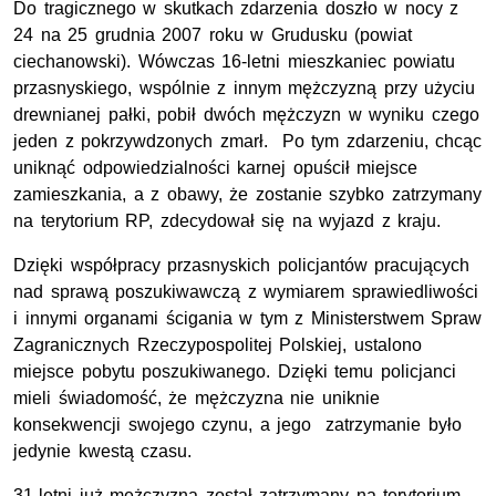
Do tragicznego w skutkach zdarzenia doszło w nocy z
24 na 25 grudnia 2007 roku w Grudusku (powiat
ciechanowski). Wówczas 16-letni mieszkaniec powiatu
przasnyskiego, wspólnie z innym mężczyzną przy użyciu
drewnianej pałki, pobił dwóch mężczyzn w wyniku czego
jeden z pokrzywdzonych zmarł. Po tym zdarzeniu, chcąc
uniknąć odpowiedzialności karnej opuścił miejsce
zamieszkania, a z obawy, że zostanie szybko zatrzymany
na terytorium RP, zdecydował się na wyjazd z kraju.
Dzięki współpracy przasnyskich policjantów pracujących
nad sprawą poszukiwawczą z wymiarem sprawiedliwości
i innymi organami ścigania w tym z Ministerstwem Spraw
Zagranicznych Rzeczypospolitej Polskiej, ustalono
miejsce pobytu poszukiwanego. Dzięki temu policjanci
mieli świadomość, że mężczyzna nie uniknie
konsekwencji swojego czynu, a jego zatrzymanie było
jedynie kwestą czasu.
31-letni już mężczyzna został zatrzymany na terytorium