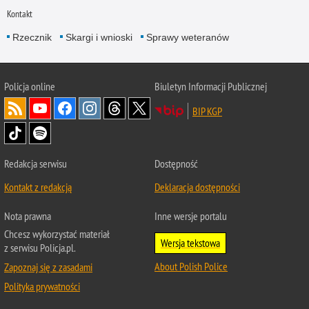
Kontakt
Rzecznik
Skargi i wnioski
Sprawy weteranów
Policja
online
Biuletyn Informacji Publicznej
BIP KGP
Redakcja serwisu
Dostępność
Kontakt z redakcją
Deklaracja dostępności
Nota prawna
Inne wersje portalu
Chcesz wykorzystać materiał
Wersja tekstowa
z serwisu Policja.pl.
About Polish Police
Zapoznaj się z zasadami
Polityka prywatności