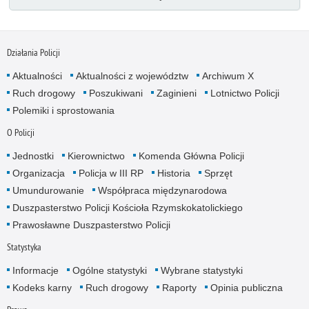
Działania Policji
Aktualności
Aktualności z województw
Archiwum X
Ruch drogowy
Poszukiwani
Zaginieni
Lotnictwo Policji
Polemiki i sprostowania
O Policji
Jednostki
Kierownictwo
Komenda Główna Policji
Organizacja
Policja w III RP
Historia
Sprzęt
Umundurowanie
Współpraca międzynarodowa
Duszpasterstwo Policji Kościoła Rzymskokatolickiego
Prawosławne Duszpasterstwo Policji
Statystyka
Informacje
Ogólne statystyki
Wybrane statystyki
Kodeks karny
Ruch drogowy
Raporty
Opinia publiczna