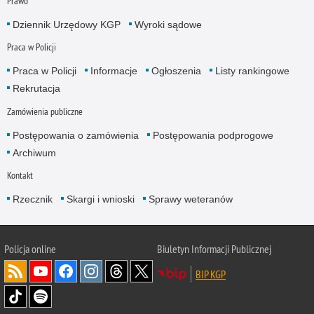
Prawo
Dziennik Urzędowy KGP
Wyroki sądowe
Praca w Policji
Praca w Policji
Informacje
Ogłoszenia
Listy rankingowe
Rekrutacja
Zamówienia publiczne
Postępowania o zamówienia
Postępowania podprogowe
Archiwum
Kontakt
Rzecznik
Skargi i wnioski
Sprawy weteranów
Policja
online
Biuletyn Informacji Publicznej
BIP KGP