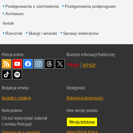
Postępowania o zamówienia
Postępowania podprogowe
Archiwum
Kontakt
Rzecznik
Skargi i wnioski
Sprawy weteranów
Policja
online
Biuletyn Informacji Publicznej
BIP KGP
Redakcja serwisu
Dostępność
Kontakt z redakcją
Deklaracja dostępności
Nota prawna
Inne wersje portalu
Chcesz wykorzystać materiał
Wersja tekstowa
z serwisu Policja.pl.
About Polish Police
Zapoznaj się z zasadami