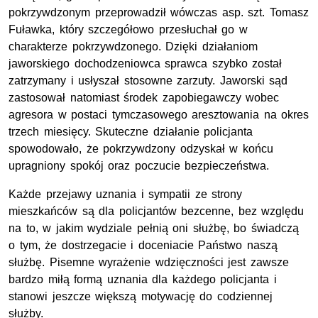
pokrzywdzonym przeprowadził wówczas asp. szt. Tomasz
Fuławka, który szczegółowo przesłuchał go w
charakterze pokrzywdzonego. Dzięki działaniom
jaworskiego dochodzeniowca sprawca szybko został
zatrzymany i usłyszał stosowne zarzuty. Jaworski sąd
zastosował natomiast środek zapobiegawczy wobec
agresora w postaci tymczasowego aresztowania na okres
trzech miesięcy. Skuteczne działanie policjanta
spowodowało, że pokrzywdzony odzyskał w końcu
upragniony spokój oraz poczucie bezpieczeństwa.
Każde przejawy uznania i sympatii ze strony
mieszkańców są dla policjantów bezcenne, bez względu
na to, w jakim wydziale pełnią oni służbę, bo świadczą
o tym, że dostrzegacie i doceniacie Państwo naszą
służbę. Pisemne wyrażenie wdzięczności jest zawsze
bardzo miłą formą uznania dla każdego policjanta i
stanowi jeszcze większą motywację do codziennej
służby.