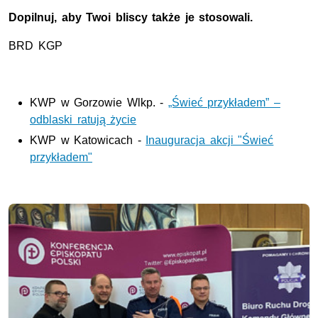
Dopilnuj, aby Twoi bliscy także je stosowali.
BRD KGP
KWP w Gorzowie Wlkp. -
„Świeć przykładem” –
odblaski ratują życie
KWP w Katowicach -
Inauguracja akcji "Świeć
przykładem"