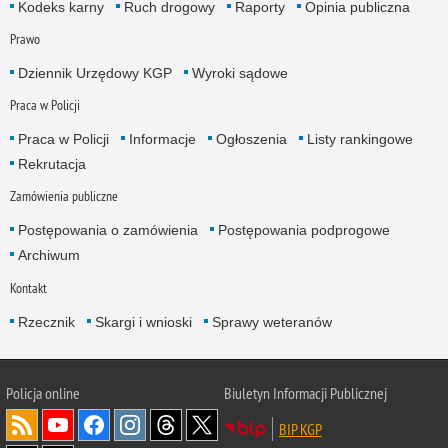
Kodeks karny
Ruch drogowy
Raporty
Opinia publiczna
Prawo
Dziennik Urzędowy KGP
Wyroki sądowe
Praca w Policji
Praca w Policji
Informacje
Ogłoszenia
Listy rankingowe
Rekrutacja
Zamówienia publiczne
Postępowania o zamówienia
Postępowania podprogowe
Archiwum
Kontakt
Rzecznik
Skargi i wnioski
Sprawy weteranów
Policja
online
Biuletyn Informacji Publicznej
BIP KGP