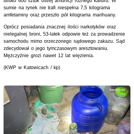
blisko 600 sztuk ostrej amunicji różnego kalibru. W
sumie na rynek nie trafi niespełna 7,5 kilograma
amfetaminy oraz przeszło pół kilograma marihuany.
Oprócz posiadania znacznej ilości narkotyków oraz
nielegalnej broni, 53-latek odpowie też za prowadzenie
samochodu mimo orzeczonego sądowego zakazu. Sąd
zdecydował o jego tymczasowym aresztowaniu.
Mężczyźnie grozi nawet 12 lat więzienia.
(
KWP
w Katowicach / kp)