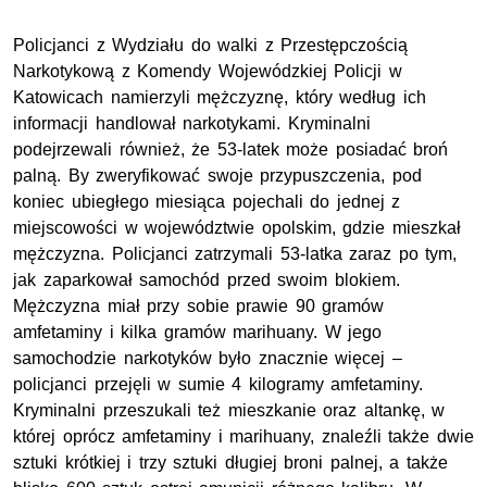
Policjanci z Wydziału do walki z Przestępczością
Narkotykową z Komendy Wojewódzkiej Policji w
Katowicach namierzyli mężczyznę, który według ich
informacji handlował narkotykami. Kryminalni
podejrzewali również, że 53-latek może posiadać broń
palną. By zweryfikować swoje przypuszczenia, pod
koniec ubiegłego miesiąca pojechali do jednej z
miejscowości w województwie opolskim, gdzie mieszkał
mężczyzna. Policjanci zatrzymali 53-latka zaraz po tym,
jak zaparkował samochód przed swoim blokiem.
Mężczyzna miał przy sobie prawie 90 gramów
amfetaminy i kilka gramów marihuany. W jego
samochodzie narkotyków było znacznie więcej –
policjanci przejęli w sumie 4 kilogramy amfetaminy.
Kryminalni przeszukali też mieszkanie oraz altankę, w
której oprócz amfetaminy i marihuany, znaleźli także dwie
sztuki krótkiej i trzy sztuki długiej broni palnej, a także