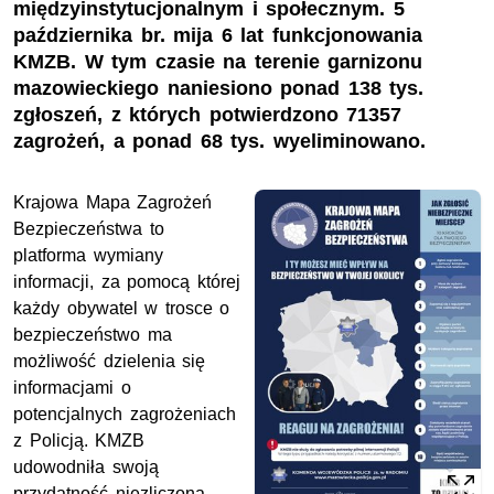
międzyinstytucjonalnym i społecznym. 5
października br. mija 6 lat funkcjonowania
KMZB. W tym czasie na terenie garnizonu
mazowieckiego naniesiono ponad 138 tys.
zgłoszeń, z których potwierdzono 71357
zagrożeń, a ponad 68 tys. wyeliminowano.
Krajowa Mapa Zagrożeń
Bezpieczeństwa to
platforma wymiany
informacji, za pomocą której
każdy obywatel w trosce o
bezpieczeństwo ma
możliwość dzielenia się
informacjami o
potencjalnych zagrożeniach
z Policją.
KMZB
udowodniła swoją
przydatność niezliczoną