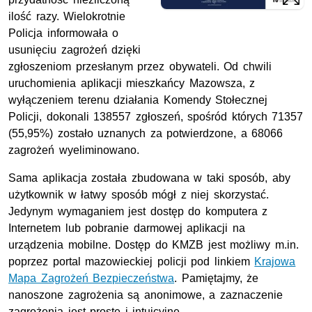
ilość razy. Wielokrotnie
Policja informowała o
usunięciu zagrożeń dzięki
zgłoszeniom przesłanym przez obywateli. Od chwili
uruchomienia aplikacji mieszkańcy Mazowsza, z
wyłączeniem terenu działania Komendy Stołecznej
Policji, dokonali 138557 zgłoszeń, spośród których 71357
(55,95%) zostało uznanych za potwierdzone, a 68066
zagrożeń wyeliminowano.
Sama aplikacja została zbudowana w taki sposób, aby
użytkownik w łatwy sposób mógł z niej skorzystać.
Jedynym wymaganiem jest dostęp do komputera z
Internetem lub pobranie darmowej aplikacji na
urządzenia mobilne. Dostęp do
KMZB
jest możliwy
m.in.
poprzez portal mazowieckiej policji pod linkiem
Krajowa
Mapa Zagrożeń Bezpieczeństwa
. Pamiętajmy, że
nanoszone zagrożenia są anonimowe, a zaznaczenie
zagrożenia jest proste i intuicyjne.