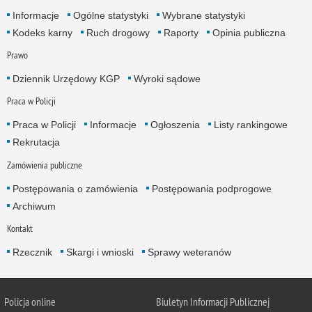
Informacje
Ogólne statystyki
Wybrane statystyki
Kodeks karny
Ruch drogowy
Raporty
Opinia publiczna
Prawo
Dziennik Urzędowy KGP
Wyroki sądowe
Praca w Policji
Praca w Policji
Informacje
Ogłoszenia
Listy rankingowe
Rekrutacja
Zamówienia publiczne
Postępowania o zamówienia
Postępowania podprogowe
Archiwum
Kontakt
Rzecznik
Skargi i wnioski
Sprawy weteranów
Policja
online
Biuletyn Informacji Publicznej