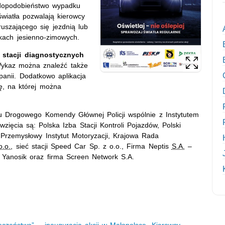
awdopodobieństwo wypadku
iatła pozwalają kierowcy
uszającego się jezdnią lub
ach jesienno-zimowych.
 stacji diagnostycznych
Wykaz można znaleźć także
panii. Dodatkowo aplikacja
ę, na której można
u Drogowego Komendy Głównej Policji wspólnie z Instytutem
ięcia są: Polska Izba Stacji Kontroli Pojazdów, Polski
Przemysłowy Instytut Motoryzacji, Krajowa Rada
o.o.
, sieć stacji S
peed Car
Sp. z o.o., Firma Neptis
S.A.
–
 Yanosik oraz firma
Screen Network
S.A.
czeństwo” – inauguracja akcji w Małopolsce. Kierowcy