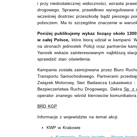
i przy niedostatecznej widoczności, wzrasta pr
drogowego. Sprawne, prawidłowo wyregulowane św
wcześniej dostrzec przeszkodę bądź pieszego por
poboczem. Ma to szczególne znaczenie w warunk
Poniżej publikujemy wykaz liczący około 1300
w całej Polsce,
które biorą udział w kampanii. 
na stronach jednostek Policji oraz partnerów kam
Yanosik wskaże zainteresowanym najbliższą stacj
sprawdzić stan oświetlenia.
Kampania została zainicjowana przez Biuro Ruch
Transportu Samochodowego. Partnerami przedsięwz
Związek Motorowy, Sieć Badawcza Łukasiewicz - 
Bezpieczeństwa Ruchu Drogowego, Dekra
Sp. z 
operator znanego wśród kierowców komunikatora
BRD KGP
Informacje z województw na temat akcji:
KWP w Krakowie
Kampania „Twoje światła – Nasze bezpie