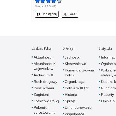
Ocena: 4.3/5 (41)
Udostępnij
Tweet
Działania Policji
O Policji
Statystyka
Aktualności
Jednostki
Informac
Aktualności z
Kierownictwo
Ogólne st
województw
Komenda Główna
Wybrane
Archiwum X
Policji
statystyki
Ruch drogowy
Organizacja
Kodeks k
Poszukiwani
Policja w III RP
Ruch dr
Zaginieni
Historia
Raporty
Lotnictwo Policji
Sprzęt
Opinia p
Polemiki i
Umundurowanie
sprostowania
Współpraca