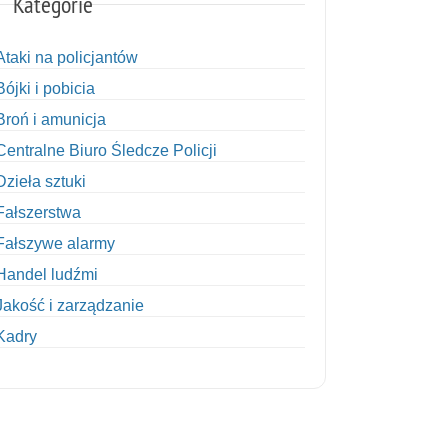
Kategorie
Ataki na policjantów
Bójki i pobicia
Broń i amunicja
Centralne Biuro Śledcze Policji
Dzieła sztuki
Fałszerstwa
Fałszywe alarmy
Handel ludźmi
Jakość i zarządzanie
Kadry
Kobiety w Policji
Korupcja
Kradzież