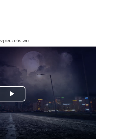
ezpieczeństwo
Odtwórz
wideo