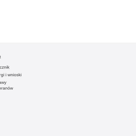
Ruch Drogowy
Samobójstwa
Sport
Stalking
Statystyka
Szkolenia i ćwiczenia
t
Terroryzm
cznik
Unia Europejska
gi i wnioski
Uprowadzenia
awy
eranów
Uroczystości
Utonięcia
Współpraca międzynarodowa
Współpraca Policji z innymi podmiotami
Wykroczenia