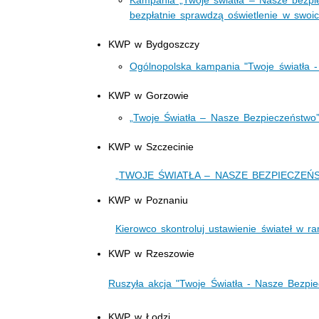
bezpłatnie sprawdzą oświetlenie w swoi
KWP w Bydgoszczy
Ogólnopolska kampania "Twoje światła 
KWP w Gorzowie
„Twoje Światła – Nasze Bezpieczeństwo”- 
KWP w Szczecinie
„TWOJE ŚWIATŁA – NASZE BEZPIECZEŃST
KWP w Poznaniu
Kierowco skontroluj ustawienie świateł w 
KWP w Rzeszowie
Ruszyła akcja "Twoje Światła - Nasze Bezpi
KWP w Łodzi