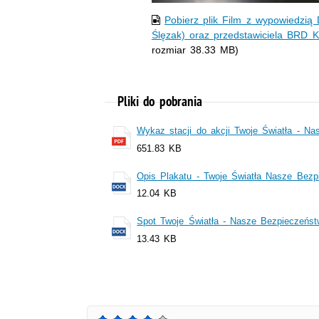
Pobierz plik Film z wypowiedzią 
Ślęzak) oraz przedstawiciela BRD
rozmiar 38.33 MB)
Pliki do pobrania
Wykaz stacji do akcji Twoje Światła - N
651.83 KB
Opis Plakatu - Twoje Światła Nasze Bezp
12.04 KB
Spot Twoje Światła - Nasze Bezpieczeńst
13.43 KB