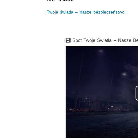
Twoje światła – nasze bezpieczeństwo
Film
Spot Twoje Światła – Nasze B