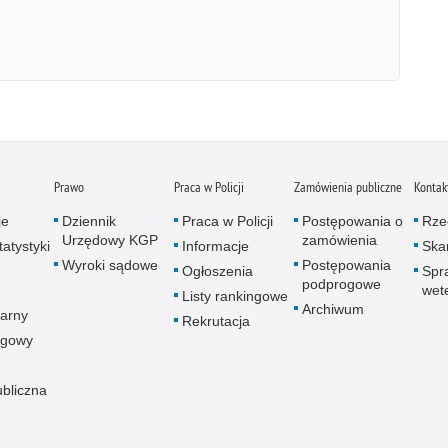
Prawo
Praca w Policji
Zamówienia publiczne
Kontak
je
Dziennik
Praca w Policji
Postępowania o
Rze
Urzędowy KGP
zamówienia
atystyki
Informacje
Skar
Wyroki sądowe
Postępowania
Ogłoszenia
Spr
podprogowe
wet
Listy rankingowe
Archiwum
arny
Rekrutacja
ogowy
ubliczna