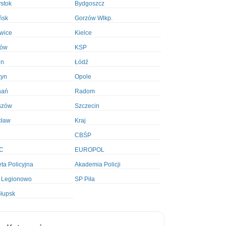
ystok
Bydgoszcz
ńsk
Gorzów Wlkp.
wice
Kielce
ków
KSP
in
Łódź
tyn
Opole
nań
Radom
szów
Szczecin
cław
Kraj
CBŚP
C
EUROPOL
ta Policyjna
Akademia Policji
 Legionowo
SP Piła
łupsk