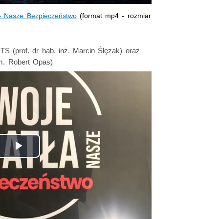
 – Nasze Bezpieczeństwo
(format mp4 - rozmiar
S (prof. dr hab. inż. Marcin Ślęzak) oraz
m. Robert Opas)
Dyrektor Instytutu Transportu Samochodowego prof. dr hab. inż. M
Odtwórz
wideo