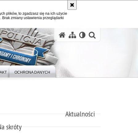
ych plików, to zgadzasz się na ich użycie
. Brak zmiany ustawienia przeglądarki
otwórz wysz
AKT
OCHRONA DANYCH
Aktualności
Na skróty