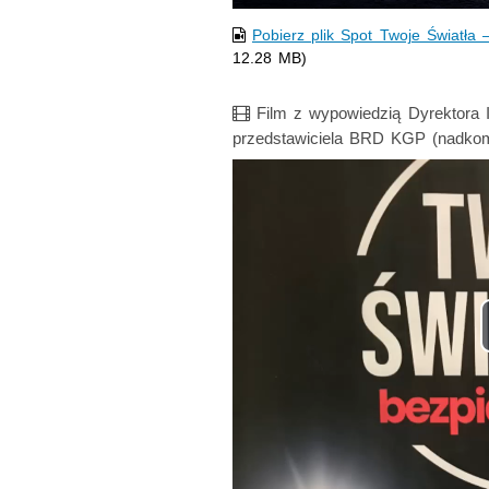
Pobierz plik Spot Twoje Światła
12.28 MB)
Film
Film z wypowiedzią Dyrektora IT
przedstawiciela BRD KGP (nadko
Opis filmu: W materiale filmowym 