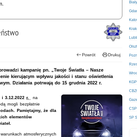
Biał
m.
Gda
Kato
Kra
eństwo
Lubl
Olsz
Powrót
Drukuj
Poz
Rze
 prowadzi kampanię pn. „Twoje Światła – Nasze
Wro
nie kierującym wpływu jakości i stanu oświetlenia
KGP
m. Działania potrwają do 15 grudnia 2022 r.
CBZ
1 i 3.12.2022
r.
na
Gaze
ędą mogli
bezpłatnie
CSP
odach. Pamiętajmy, że dla
kich elementów
SP S
iateł.
ch warunkach atmosferycznych