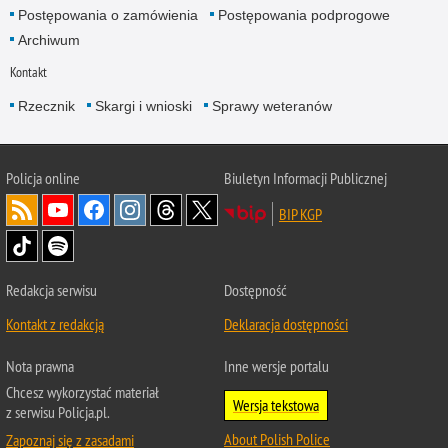
Postępowania o zamówienia
Postępowania podprogowe
Archiwum
Kontakt
Rzecznik
Skargi i wnioski
Sprawy weteranów
Policja
online
Biuletyn Informacji Publicznej
BIP KGP
Redakcja serwisu
Dostępność
Kontakt z redakcją
Deklaracja dostępności
Nota prawna
Inne wersje portalu
Chcesz wykorzystać materiał
Wersja tekstowa
z serwisu Policja.pl.
About Polish Police
Zapoznaj się z zasadami