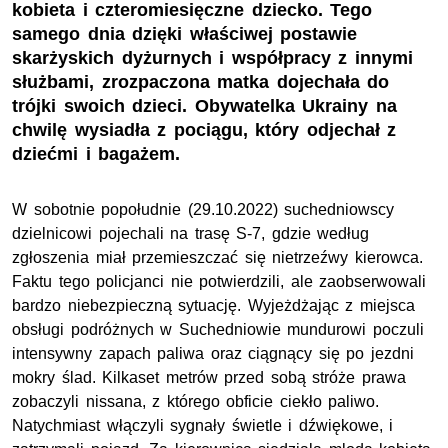
kobieta i czteromiesięczne dziecko. Tego
samego dnia dzięki właściwej postawie
skarżyskich dyżurnych i współpracy z innymi
służbami, zrozpaczona matka dojechała do
trójki swoich dzieci. Obywatelka Ukrainy na
chwilę wysiadła z pociągu, który odjechał z
dziećmi i bagażem.
W sobotnie popołudnie (29.10.2022) suchedniowscy
dzielnicowi pojechali na trasę S-7, gdzie według
zgłoszenia miał przemieszczać się nietrzeźwy kierowca.
Faktu tego policjanci nie potwierdzili, ale zaobserwowali
bardzo niebezpieczną sytuację. Wyjeżdżając z miejsca
obsługi podróżnych w Suchedniowie mundurowi poczuli
intensywny zapach paliwa oraz ciągnący się po jezdni
mokry ślad. Kilkaset metrów przed sobą stróże prawa
zobaczyli nissana, z którego obficie ciekło paliwo.
Natychmiast włączyli sygnały świetle i dźwiękowe, i