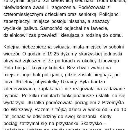
zatrzymali pojazd. Za kierownicą siedziała młoda kobieta,
nieświadoma awarii i zagrożenia. Podróżowała z
czteromiesięcznym dzieckiem oraz seniorką. Policjanci
zabezpieczyli miejsce postoju nissana, a strażacy
wyciekłe paliwo. Samochód odjechał na lawecie,
dzielnicowi zaś przewieźli kierującą z rodziną do domu.
Kolejna niebezpieczna sytuacja miała miejsce w sobotni
wieczór. O godzinie 19.25 dyżurny skarżyskiej jednostki
otrzymał zgłoszenie, że po torach w okolicy Lipowego
Pola biega i krzyczy kobieta. Bez chwili zwłoki na
miejsce pojechali policjanci, gdzie zastali biegnącą po
torze 36-letnią obywatelkę Ukrainy. Była bardzo
zdenerwowana, zapłakana i nie reagowała na zadawane
pytania. Po kilku minutach funkcjonariusze ustalili, co się
wydarzyło. 36-latka podróżowała pociągiem z Przemyśla
do Warszawy. Razem z trójką dzieci w wieku od 5 do 10
lat jechała w odwiedziny do swej koleżanki. Kiedy
pociąg zatrzymał się na przystanku Skarżysko –