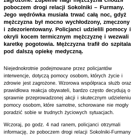
zagrożone. Zupełnie nagi mężczyzna chodził
poboczem drogi relacji Sokolniki – Furmany.
Jego wędrówka musiała trwać całą noc, gdyż
mężczyzna był mocno wychłodzony, zmęczony
i zdezorientowany. Policjanci udzielili pomocy i
okryli kocem termicznym mężczyznę i wezwali
karetkę pogotowia. Mężczyzna trafił do szpitala
pod dalszą opiekę medyczną.
Niejednokrotnie podejmowane przez policjantów
interwencje, dotyczą pomocy osobom, których życie i
zdrowie jest zagrożone. Wzorowa współpraca służb oraz
prawidłowa reakcja obywateli, bardzo często decydują o
sprawnie przeprowadzonej akcji i skutecznym udzieleniu
pomocy osobom, które samotne, schorowane nie mogły
poradzić sobie w trudnych życiowych sytuacjach.
Wczoraj, po godz. 4 nad ranem, policjanci otrzymali
informację, że poboczem drogi relacji Sokolniki-Furmany