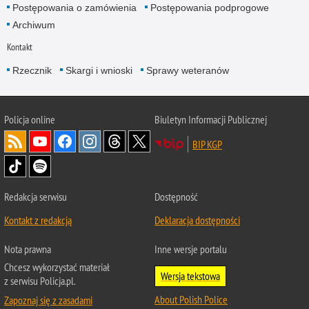
Postępowania o zamówienia
Postępowania podprogowe
Archiwum
Kontakt
Rzecznik
Skargi i wnioski
Sprawy weteranów
Policja
online
Biuletyn Informacji Publicznej
BIP KGP
Redakcja serwisu
Dostępność
Kontakt z redakcją
Deklaracja dostępności
Nota prawna
Inne wersje portalu
Chcesz wykorzystać materiał
Wersja tekstowa
z serwisu Policja.pl.
About Polish Police
Zapoznaj się z zasadami