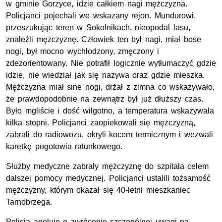
w gminie Gorzyce, idzie całkiem nagi mężczyzna.
Policjanci pojechali we wskazany rejon. Mundurowi,
przeszukując teren w Sokolnikach, nieopodal lasu,
znaleźli mężczyznę. Człowiek ten był nagi, miał bose
nogi, był mocno wychłodzony, zmęczony i
zdezorientowany. Nie potrafił logicznie wytłumaczyć gdzie
idzie, nie wiedział jak się nazywa oraz gdzie mieszka.
Mężczyzna miał sine nogi, drżał z zimna co wskazywało,
że prawdopodobnie na zewnątrz był już dłuższy czas.
Było mgliście i dość wilgotno, a temperatura wskazywała
kilka stopni. Policjanci zaopiekowali się mężczyzną,
zabrali do radiowozu, okryli kocem termicznym i wezwali
karetkę pogotowia ratunkowego.
Służby medyczne zabrały mężczyznę do szpitala celem
dalszej pomocy medycznej. Policjanci ustalili tożsamość
mężczyzny, którym okazał się 40-letni mieszkaniec
Tarnobrzega.
Policja apeluje o zwrócenie szczególnej uwagi na