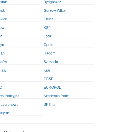
ystok
Bydgoszcz
ńsk
Gorzów Wlkp.
wice
Kielce
ków
KSP
in
Łódź
tyn
Opole
nań
Radom
szów
Szczecin
cław
Kraj
CBŚP
C
EUROPOL
ta Policyjna
Akademia Policji
 Legionowo
SP Piła
łupsk