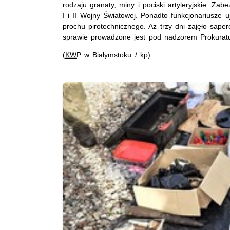
rodzaju granaty, miny i pociski artyleryjskie. Z
I i II Wojny Światowej. Ponadto funkcjonariusze u
prochu pirotechnicznego. Aż trzy dni zajęło sap
sprawie prowadzone jest pod nadzorem Prokurat
(
KWP
w Białymstoku / kp)