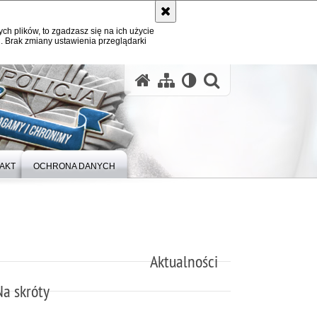
ych plików, to zgadzasz się na ich użycie
. Brak zmiany ustawienia przeglądarki
otwórz wysz
AKT
OCHRONA DANYCH
Aktualności
Na skróty