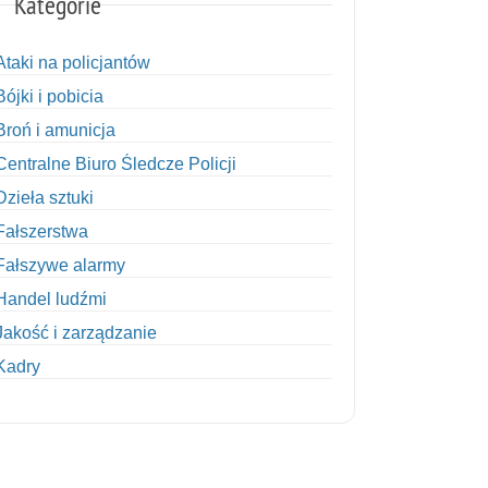
Kategorie
Ataki na policjantów
Bójki i pobicia
Broń i amunicja
Centralne Biuro Śledcze Policji
Dzieła sztuki
Fałszerstwa
Fałszywe alarmy
Handel ludźmi
Jakość i zarządzanie
Kadry
Kobiety w Policji
Korupcja
Kradzież