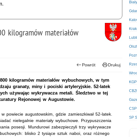
Biał
m.
Gda
Kato
Kra
800 kilogramów materiałów
Lubl
Olsz
Poz
Rze
Powrót
Drukuj
Wro
d 800 kilogramów materiałów wybuchowych, w tym
KGP
aju granaty, miny i pociski artyleryjskie. 52-latek
CBZ
ych używając wykrywacza metali. Śledztwo w tej
uratury Rejonowej w Augustowie.
Gaze
CSP
i w powiecie augustowskim, gdzie zamieszkiwał 52-latek.
SP S
adać nielegalnie materiały wybuchowe. Przypuszczenia
ukania posesji. Mundurowi zabezpieczyli trzy wykrywacze
uchowych: blisko 2 tysiące sztuk naboi, oraz różnego