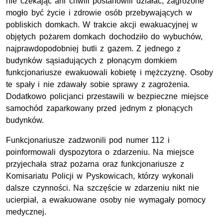
nie czekając ani chwili postanowili działać, zagrożone
mogło być życie i zdrowie osób przebywających w
pobliskich domkach. W trakcie akcji ewakuacyjnej w
objętych pożarem domkach dochodziło do wybuchów,
najprawdopodobniej butli z gazem. Z jednego z
budynków sąsiadujących z płonącym domkiem
funkcjonariusze ewakuowali kobietę i mężczyznę. Osoby
te spały i nie zdawały sobie sprawy z zagrożenia.
Dodatkowo policjanci przestawili w bezpieczne miejsce
samochód zaparkowany przed jednym z płonących
budynków.
Funkcjonariusze zadzwonili pod numer 112 i
poinformowali dyspozytora o zdarzeniu. Na miejsce
przyjechała straż pożarna oraz funkcjonariusze z
Komisariatu Policji w Pyskowicach, którzy wykonali
dalsze czynności. Na szczęście w zdarzeniu nikt nie
ucierpiał, a ewakuowane osoby nie wymagały pomocy
medycznej.