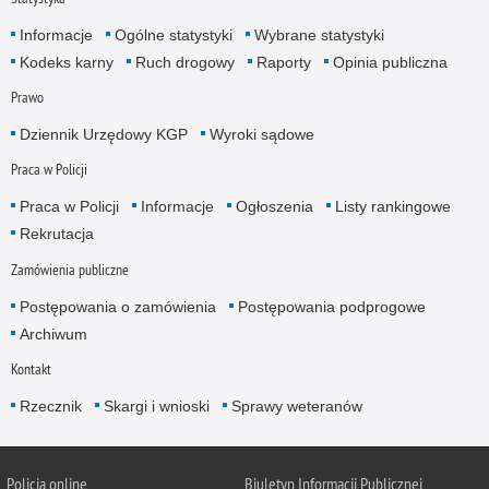
Informacje
Ogólne statystyki
Wybrane statystyki
Kodeks karny
Ruch drogowy
Raporty
Opinia publiczna
Prawo
Dziennik Urzędowy KGP
Wyroki sądowe
Praca w Policji
Praca w Policji
Informacje
Ogłoszenia
Listy rankingowe
Rekrutacja
Zamówienia publiczne
Postępowania o zamówienia
Postępowania podprogowe
Archiwum
Kontakt
Rzecznik
Skargi i wnioski
Sprawy weteranów
Policja
online
Biuletyn Informacji Publicznej