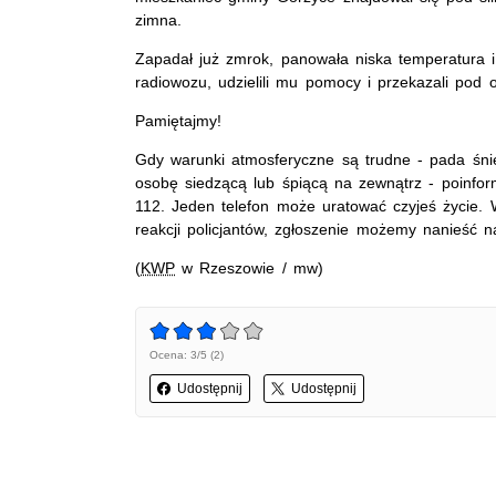
zimna.
Zapadał już zmrok, panowała niska temperatura i 
radiowozu, udzielili mu pomocy i przekazali pod o
Pamiętajmy!
Gdy warunki atmosferyczne są trudne - pada śnie
osobę siedzącą lub śpiącą na zewnątrz - poinfo
112. Jeden telefon może uratować czyjeś życie. 
reakcji policjantów, zgłoszenie możemy nanieść
(
KWP
w Rzeszowie / mw)
Ocena: 3/5 (2)
Udostępnij
Udostępnij