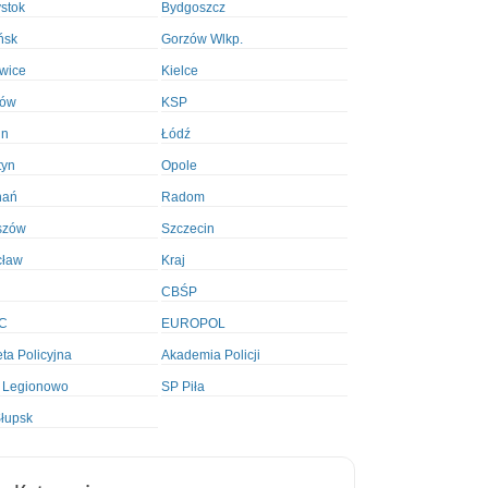
ystok
Bydgoszcz
ńsk
Gorzów Wlkp.
wice
Kielce
ków
KSP
in
Łódź
tyn
Opole
nań
Radom
szów
Szczecin
cław
Kraj
CBŚP
C
EUROPOL
ta Policyjna
Akademia Policji
 Legionowo
SP Piła
łupsk