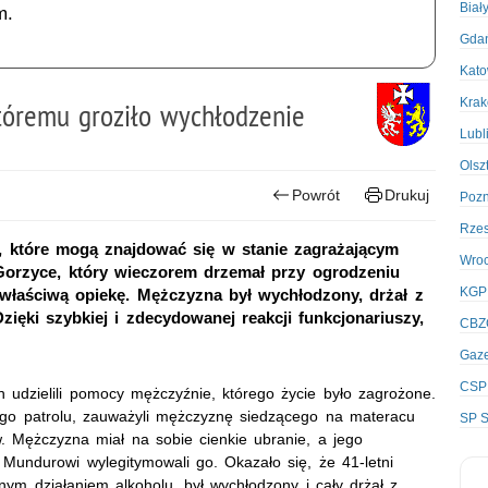
Biał
m.
Gda
Kato
Kra
któremu groziło wychłodzenie
Lubl
Olsz
Powrót
Drukuj
Poz
Rze
ób, które mogą znajdować się w stanie zagrażającym
Wro
 Gorzyce, który wieczorem drzemał przy ogrodzeniu
KGP
właściwą opiekę. Mężczyzna był wychłodzony, drżał z
Dzięki szybkiej i zdecydowanej reakcji funkcjonariuszy,
CBZ
Gaze
CSP
h udzielili pomocy mężczyźnie, którego życie było zagrożone.
ego patrolu, zauważyli mężczyznę siedzącego na materacu
SP S
 Mężczyzna miał na sobie cienkie ubranie, a jego
Mundurowi wylegitymowali go. Okazało się, że 41-letni
ym działaniem alkoholu, był wychłodzony i cały drżał z