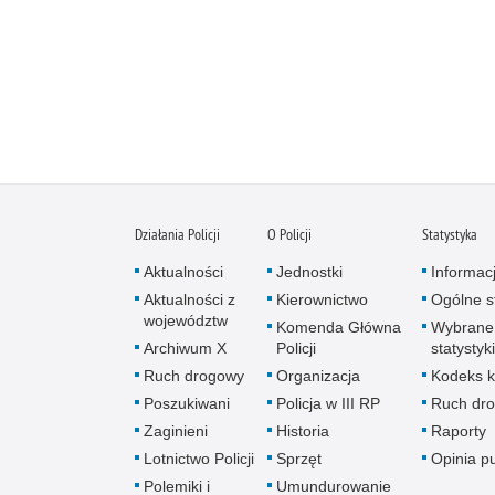
Działania Policji
O Policji
Statystyka
Aktualności
Jednostki
Informac
Aktualności z
Kierownictwo
Ogólne st
województw
Komenda Główna
Wybrane
Archiwum X
Policji
statystyki
Ruch drogowy
Organizacja
Kodeks k
Poszukiwani
Policja w III RP
Ruch dr
Zaginieni
Historia
Raporty
Lotnictwo Policji
Sprzęt
Opinia p
Polemiki i
Umundurowanie