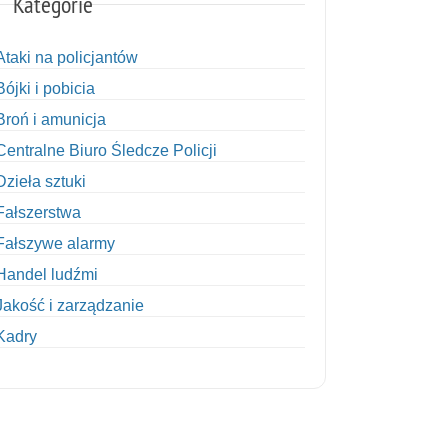
Kategorie
Ataki na policjantów
Bójki i pobicia
Broń i amunicja
Centralne Biuro Śledcze Policji
Dzieła sztuki
Fałszerstwa
Fałszywe alarmy
Handel ludźmi
Jakość i zarządzanie
Kadry
Kobiety w Policji
Korupcja
Kradzież