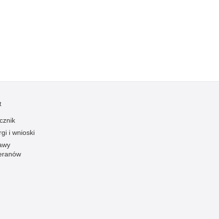
Kradzieże z włamaniem
Kultura
Logistyka, wyposażenie
Materiały wybuchowe
Nagrodzeni policjanci
Napady na banki
Napady na taksówkarzy
t
Napady na tiry
cznik
Nielegalny handel farmaceutykami
gi i wnioski
Nietrzeźwi kierujący
awy
eranów
Nietrzeźwi opiekunowie
Nietrzeźwi pracownicy
Niszczenie mienia
Nowoczesne technologie w pracy Policji
Odpowiedzialność majątkowa Policji