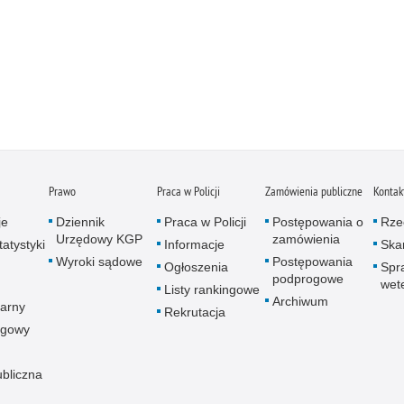
Prawo
Praca w Policji
Zamówienia publiczne
Kontak
je
Dziennik
Praca w Policji
Postępowania o
Rze
Urzędowy KGP
zamówienia
atystyki
Informacje
Skar
Wyroki sądowe
Postępowania
Ogłoszenia
Spr
podprogowe
wet
Listy rankingowe
Archiwum
arny
Rekrutacja
ogowy
ubliczna