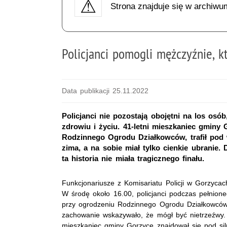
Strona znajduje się w archiwu
Policjanci pomogli mężczyźnie, 
Data publikacji 25.11.2022
Policjanci nie pozostają obojętni na los os
zdrowiu i życiu. 41-letni mieszkaniec gminy
Rodzinnego Ogrodu Działkowców, trafił pod 
zima, a na sobie miał tylko cienkie ubranie. 
ta historia nie miała tragicznego finału.
Funkcjonariusze z Komisariatu Policji w Gorzycac
W środę około 16.00, policjanci podczas pełnion
przy ogrodzeniu Rodzinnego Ogrodu Działkowców.
zachowanie wskazywało, że mógł być nietrzeźwy. 
mieszkaniec gminy Gorzyce znajdował się pod siln