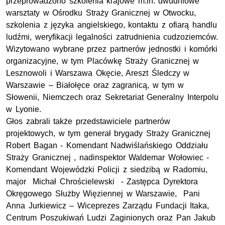
przeprowadzono szkolenia krajowe m.in. dwudniowe
warsztaty w Ośrodku Straży Granicznej w Otwocku,
szkolenia z języka angielskiego, kontaktu z ofiarą handlu
ludźmi, weryfikacji legalności zatrudnienia cudzoziemców.
Wizytowano wybrane przez partnerów jednostki i komórki
organizacyjne, w tym Placówkę Straży Granicznej w
Lesznowoli i Warszawa Okęcie, Areszt Śledczy w
Warszawie – Białołęce oraz zagranicą, w tym w
Słowenii, Niemczech oraz Sekretariat Generalny Interpolu
w Lyonie.
Głos zabrali także przedstawiciele partnerów
projektowych, w tym generał brygady Straży Granicznej
Robert Bagan - Komendant Nadwiślańskiego Oddziału
Straży Granicznej , nadinspektor Waldemar Wołowiec -
Komendant Wojewódzki Policji z siedzibą w Radomiu,
major Michał Chrościelewski - Zastępca Dyrektora
Okręgowego Służby Więziennej w Warszawie, Pani
Anna Jurkiewicz – Wiceprezes Zarządu Fundacji Itaka,
Centrum Poszukiwań Ludzi Zaginionych oraz Pan Jakub