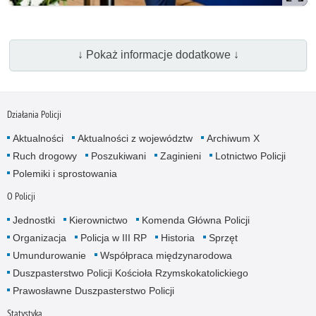
↓ Pokaż informacje dodatkowe ↓
Działania Policji
Aktualności
Aktualności z województw
Archiwum X
Ruch drogowy
Poszukiwani
Zaginieni
Lotnictwo Policji
Polemiki i sprostowania
O Policji
Jednostki
Kierownictwo
Komenda Główna Policji
Organizacja
Policja w III RP
Historia
Sprzęt
Umundurowanie
Współpraca międzynarodowa
Duszpasterstwo Policji Kościoła Rzymskokatolickiego
Prawosławne Duszpasterstwo Policji
Statystyka