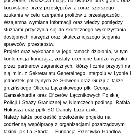
potrzebne, zwłaszcza mając na uwadze brak granic oraz
korzystanie przez przestępców z coraz szerszego
szukania w celu czerpania profitów z przestępczości.
Wzajemna wymiana informacji oraz wiedzy pomiędzy
służbami przyczynia się do skutecznego wykorzystania
dostępnych narzędzi oraz skuteczniejszego ścigania
sprawców przestępstw.
Projekt oraz wykonane w jego ramach działania, w tym
konferencja kończąca, zostały ocenione bardzo wysoko
przez partnerów zagranicznych, którzy licznie przybyli na
nią
m.in
. z Sekretariatu Generalnego Interpolu w Lyonie i
jednostek policyjnych ze Słowenii oraz Gruzji a także
gruzińskiego Oficera Łącznikowego płk. Georga
Gamsakhurdia oraz Oficerów Łącznikowych Polskiej
Policji i Straży Granicznej w Niemczech podinsp. Rafała
Hokusza oraz
ppłk SG
Danuty Łazarczyk.
Należy także podkreślić przełożenie projektu na
codzienną współpracę z organizacjami pozarządowymi
takimi jak La Strada – Fundacja Przeciwko Handlowi