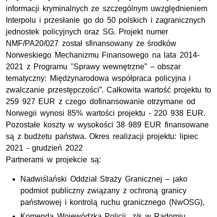
informacji kryminalnych ze szczególnym uwzględnieniem
Interpolu i przesłanie go do 50 polskich i zagranicznych
jednostek policyjnych oraz SG. Projekt numer
NMF/PA20/027 został sfinansowany ze środków
Norweskiego Mechanizmu Finansowego na lata 2014-
2021 z Programu "Sprawy wewnętrzne” – obszar
tematyczny: Międzynarodowa współpraca policyjna i
zwalczanie przestępczości”. Całkowita wartość projektu to
259 927 EUR z czego dofinansowanie otrzymane od
Norwegii wynosi 85% wartości projektu - 220 938 EUR.
Pozostałe koszty w wysokości 38 989 EUR finansowane
są z budżetu państwa. Okres realizacji projektu: lipiec
2021 - grudzień 2022
Partnerami w projekcie są:
Nadwiślański Oddział Straży Granicznej – jako
podmiot publiczny związany z ochroną granicy
państwowej i kontrolą ruchu granicznego (NwOSG),
Komenda Wojewódzka Policji z/s w Radomiu