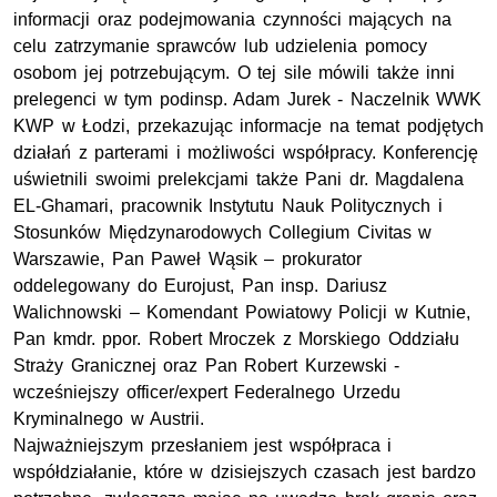
informacji oraz podejmowania czynności mających na
celu zatrzymanie sprawców lub udzielenia pomocy
osobom jej potrzebującym. O tej sile mówili także inni
prelegenci w tym podinsp. Adam Jurek - Naczelnik
WWK
KWP
w Łodzi, przekazując informacje na temat podjętych
działań z parterami i możliwości współpracy. Konferencję
uświetnili swoimi prelekcjami także Pani dr. Magdalena
EL-Ghamari, pracownik Instytutu Nauk Politycznych i
Stosunków Międzynarodowych Collegium Civitas w
Warszawie, Pan Paweł Wąsik – prokurator
oddelegowany do Eurojust, Pan
insp.
Dariusz
Walichnowski – Komendant Powiatowy Policji w Kutnie,
Pan
kmdr. ppor.
Robert Mroczek z Morskiego Oddziału
Straży Granicznej oraz Pan Robert Kurzewski -
wcześniejszy officer/expert Federalnego Urzedu
Kryminalnego w Austrii.
Najważniejszym przesłaniem jest współpraca i
współdziałanie, które w dzisiejszych czasach jest bardzo