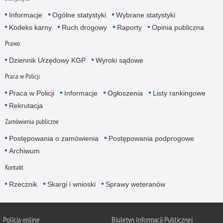
Informacje
Ogólne statystyki
Wybrane statystyki
Kodeks karny
Ruch drogowy
Raporty
Opinia publiczna
Prawo
Dziennik Urzędowy KGP
Wyroki sądowe
Praca w Policji
Praca w Policji
Informacje
Ogłoszenia
Listy rankingowe
Rekrutacja
Zamówienia publiczne
Postępowania o zamówienia
Postępowania podprogowe
Archiwum
Kontakt
Rzecznik
Skargi i wnioski
Sprawy weteranów
Policja
online
Biuletyn Informacji Publicznej