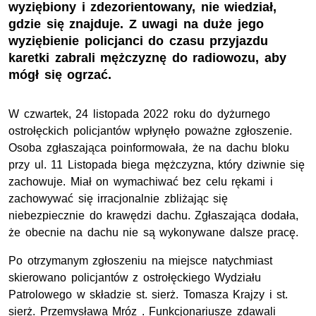
wyziębiony i zdezorientowany, nie wiedział,
gdzie się znajduje. Z uwagi na duże jego
wyziębienie policjanci do czasu przyjazdu
karetki zabrali mężczyznę do radiowozu, aby
mógł się ogrzać.
W czwartek, 24 listopada 2022 roku do dyżurnego
ostrołęckich policjantów wpłynęło poważne zgłoszenie.
Osoba zgłaszająca poinformowała, że na dachu bloku
przy
ul.
11 Listopada biega mężczyzna, który dziwnie się
zachowuje. Miał on wymachiwać bez celu rękami i
zachowywać się irracjonalnie zbliżając się
niebezpiecznie do krawędzi dachu. Zgłaszająca dodała,
że obecnie na dachu nie są wykonywane dalsze pracę.
Po otrzymanym zgłoszeniu na miejsce natychmiast
skierowano policjantów z ostrołęckiego Wydziału
Patrolowego w składzie st. sierż. Tomasza Krajzy i st.
sierż. Przemysława Mróz . Funkcjonariusze zdawali