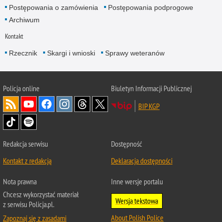
Postępowania o zamówienia
Postępowania podprogowe
Archiwum
Kontakt
Rzecznik
Skargi i wnioski
Sprawy weteranów
Policja
online
Biuletyn Informacji Publicznej
BIP KGP
Redakcja serwisu
Dostępność
Kontakt z redakcją
Deklaracja dostępności
Nota prawna
Inne wersje portalu
Chcesz wykorzystać materiał
Wersja tekstowa
z serwisu Policja.pl.
About Polish Police
Zapoznaj się z zasadami