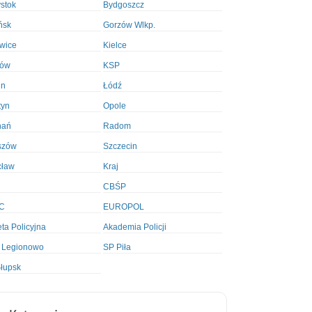
ystok
Bydgoszcz
ńsk
Gorzów Wlkp.
wice
Kielce
ków
KSP
in
Łódź
tyn
Opole
nań
Radom
szów
Szczecin
cław
Kraj
CBŚP
C
EUROPOL
ta Policyjna
Akademia Policji
 Legionowo
SP Piła
łupsk