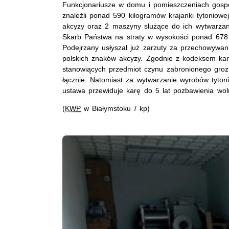
Funkcjonariusze w domu i pomieszczeniach gospo
znaleźli ponad 590 kilogramów krajanki tytoniowe
akcyzy oraz 2 maszyny służące do ich wytwarzan
Skarb Państwa na straty w wysokości ponad 678 t
Podejrzany usłyszał już zarzuty za przechowywan
polskich znaków akcyzy. Zgodnie z kodeksem k
stanowiących przedmiot czynu zabronionego grozi
łącznie. Natomiast za wytwarzanie wyrobów tyton
ustawa przewiduje karę do 5 lat pozbawienia wol
(
KWP
w Białymstoku / kp)