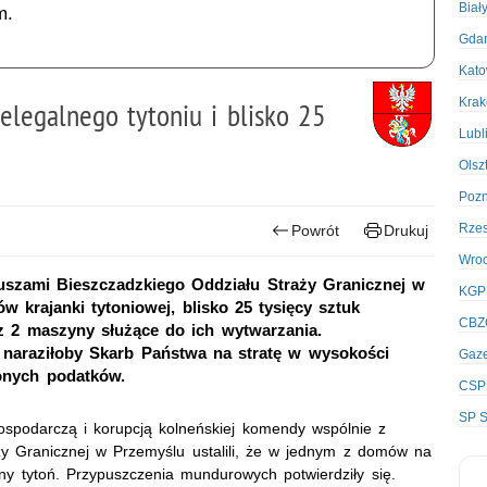
Biał
m.
Gda
Kato
Kra
elegalnego tytoniu i blisko 25
Lubl
Olsz
Poz
Rze
Powrót
Drukuj
Wro
iuszami Bieszczadzkiego Oddziału Straży Granicznej w
KGP
 krajanki tytoniowej, blisko 25 tysięcy sztuk
CBZ
z 2 maszyny służące do ich wytwarzania.
 naraziłoby Skarb Państwa na stratę w wysokości
Gaze
conych podatków.
CSP
SP S
gospodarczą i korupcją kolneńskiej komendy wspólnie z
ży Granicznej w Przemyślu ustalili, że w jednym z domów na
ny tytoń. Przypuszczenia mundurowych potwierdziły się.