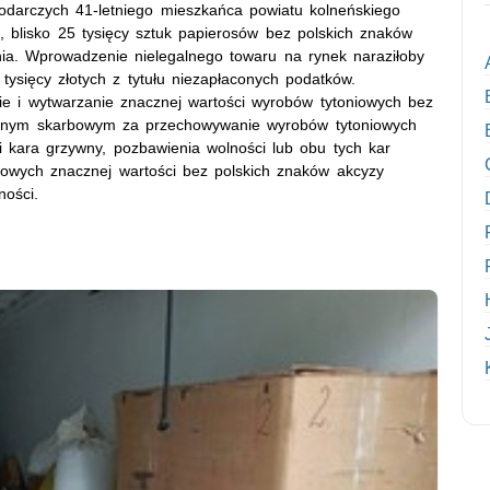
darczych 41-letniego mieszkańca powiatu kolneńskiego
j, blisko 25 tysięcy sztuk papierosów bez polskich znaków
ia. Wprowadzenie nielegalnego towaru na rynek naraziłoby
ysięcy złotych z tytułu niezapłaconych podatków.
ie i wytwarzanie znacznej wartości wyrobów tytoniowych bez
arnym skarbowym za przechowywanie wyrobów tytoniowych
 kara grzywny, pozbawienia wolności lub obu tych kar
iowych znacznej wartości bez polskich znaków akcyzy
ności.