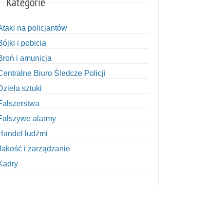
Kategorie
Ataki na policjantów
Bójki i pobicia
Broń i amunicja
Centralne Biuro Śledcze Policji
Dzieła sztuki
Fałszerstwa
Fałszywe alarmy
Handel ludźmi
Jakość i zarządzanie
Kadry
Kobiety w Policji
Korupcja
Kradzież