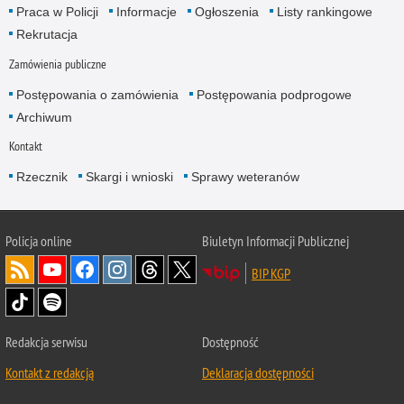
Praca w Policji
Informacje
Ogłoszenia
Listy rankingowe
Rekrutacja
Zamówienia publiczne
Postępowania o zamówienia
Postępowania podprogowe
Archiwum
Kontakt
Rzecznik
Skargi i wnioski
Sprawy weteranów
Policja
online
Biuletyn Informacji Publicznej
BIP KGP
Redakcja serwisu
Dostępność
Kontakt z redakcją
Deklaracja dostępności