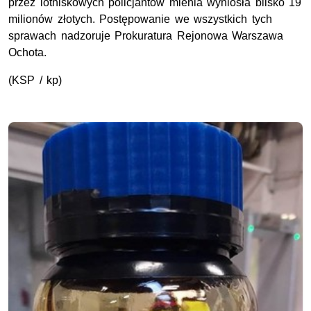
przez lotniskowych policjantów mienia wyniosła blisko 19
milionów złotych. Postępowanie we wszystkich tych
sprawach nadzoruje Prokuratura Rejonowa Warszawa
Ochota.
(
KSP
/ kp)