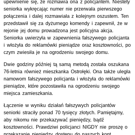
upewnienie się, że rozmawia ona z policjantem. Niestety
seniorka wykręcając numer nie przerwała pierwszego
połączenia i dalej rozmawiała z kolejnym oszustem. Ten
przedstawił się za dyżurnego komendy i zapewnił, że w
rejonie jej domu prowadzona jest policyjna akcja.
Seniorka uwierzyła w zapewnienia fałszywego policjanta
i włożyła do reklamówki pieniądze oraz kosztowności, po
czym zwiesiła je na ogrodzeniu swojego domu.
Dwie godziny później tą samą metodą została oszukana
76-letnia również mieszkanka Ostrołęki. Ona także uległa
namowom fałszywego policjanta i włożyła do reklamówki
pieniądze, które pozostawiła na ogrodzeniu swojego
miejsca zamieszkania.
Łączenie w wyniku działań fałszywych policjantów
seniorki straciły ponad 70 tysięcy złotych. Pamiętajmy,
aby nikomu nie przekazywać pieniędzy, bądź
kosztowności. Prawdziwi policjanci NIGDY nie proszę o
przekazanie pieniędzy, dostępu do naszych kont