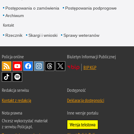
Postępowania o zamówienia
Postępowania podprogowe
Archiwum
Kontakt
Rzecznik
Skargi i wnioski
Sprawy weteranów
Policja
online
Biuletyn Informacji Publicznej
BIP KGP
Redakcja serwisu
Dostępność
Kontakt z redakcją
Deklaracja dostępności
Nota prawna
Inne wersje portalu
Chcesz wykorzystać materiał
Wersja tekstowa
z serwisu Policja.pl.