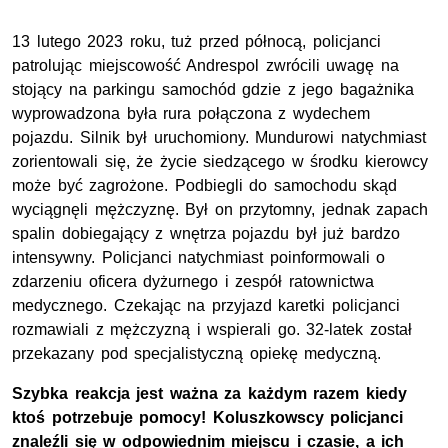
13 lutego 2023 roku, tuż przed północą, policjanci
patrolując miejscowość Andrespol zwrócili uwagę na
stojący na parkingu samochód gdzie z jego bagażnika
wyprowadzona była rura połączona z wydechem
pojazdu. Silnik był uruchomiony. Mundurowi natychmiast
zorientowali się, że życie siedzącego w środku kierowcy
może być zagrożone. Podbiegli do samochodu skąd
wyciągnęli mężczyznę. Był on przytomny, jednak zapach
spalin dobiegający z wnętrza pojazdu był już bardzo
intensywny. Policjanci natychmiast poinformowali o
zdarzeniu oficera dyżurnego i zespół ratownictwa
medycznego. Czekając na przyjazd karetki policjanci
rozmawiali z mężczyzną i wspierali go. 32-latek został
przekazany pod specjalistyczną opiekę medyczną.
Szybka reakcja jest ważna za każdym razem kiedy
ktoś potrzebuje pomocy! Koluszkowscy policjanci
znaleźli się w odpowiednim miejscu i czasie, a ich