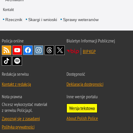
Kontakt
Rzecznik
Skargi i wnioski
Sprawy weteranów
Policja
online
Biuletyn Informacji Publicznej
BIP KGP
Redakcja serwisu
Dostępność
Kontakt z redakcją
Deklaracja dostępności
Nota prawna
Inne wersje portalu
Chcesz wykorzystać materiał
Wersja tekstowa
z serwisu Policja.pl.
About Polish Police
Zapoznaj się z zasadami
Polityka prywatności