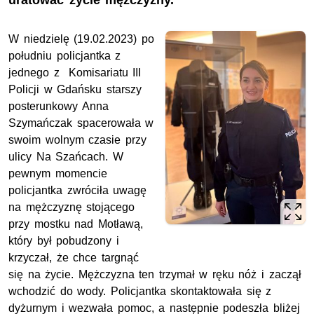
uratować życie mężczyzny.
W niedzielę (19.02.2023) po
południu policjantka z
jednego z Komisariatu III
Policji w Gdańsku starszy
posterunkowy Anna
Szymańczak spacerowała w
swoim wolnym czasie przy
ulicy Na Szańcach. W
pewnym momencie
policjantka zwróciła uwagę
na mężczyznę stojącego
przy mostku nad Motławą,
który był pobudzony i
krzyczał, że chce targnąć
się na życie. Mężczyzna ten trzymał w ręku nóż i zaczął
wchodzić do wody. Policjantka skontaktowała się z
dyżurnym i wezwała pomoc, a następnie podeszła bliżej