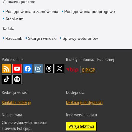
Zamówienia publiczne
Postępowania o zamówienia
Postępowania podprogowe
Archiwum
Kontakt
Rzecznik
Skargi i wnioski
Sprawy weteranów
Policja
online
Biuletyn Informacji Publicznej
BIP KGP
Redakcja serwisu
Dostępność
Kontakt z redakcją
Deklaracja dostępności
Nota prawna
Inne wersje portalu
Chcesz wykorzystać materiał
Wersja tekstowa
z serwisu Policja.pl.