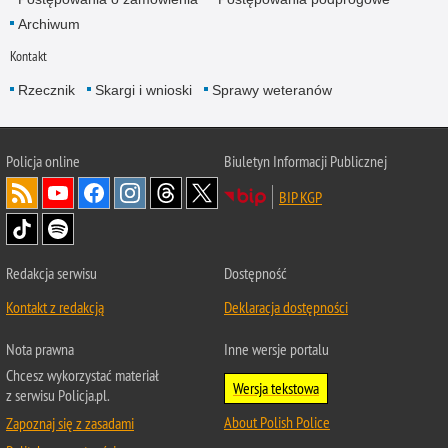
Archiwum
Kontakt
Rzecznik
Skargi i wnioski
Sprawy weteranów
Policja
online
Biuletyn Informacji Publicznej
BIP KGP
Redakcja serwisu
Dostępność
Kontakt z redakcją
Deklaracja dostępności
Nota prawna
Inne wersje portalu
Chcesz wykorzystać materiał
Wersja tekstowa
z serwisu Policja.pl.
About Polish Police
Zapoznaj się z zasadami