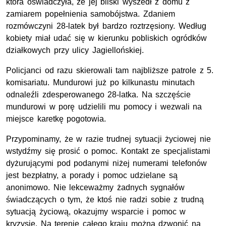
która oświadczyła, że jej bliski wyszedł z domu z
zamiarem popełnienia samobójstwa. Zdaniem
rozmówczyni 28-latek był bardzo roztrzęsiony. Według
kobiety miał udać się w kierunku pobliskich ogródków
działkowych przy ulicy Jagiellońskiej.
Policjanci od razu skierowali tam najbliższe patrole z 5.
komisariatu. Mundurowi już po kilkunastu minutach
odnaleźli zdesperowanego 28-latka. Na szczęście
mundurowi w porę udzielili mu pomocy i wezwali na
miejsce karetkę pogotowia.
Przypominamy, że w razie trudnej sytuacji życiowej nie
wstydźmy się prosić o pomoc. Kontakt ze specjalistami
dyżurującymi pod podanymi niżej numerami telefonów
jest bezpłatny, a porady i pomoc udzielane są
anonimowo.
Nie lekceważmy żadnych sygnałów
świadczących o tym, że ktoś nie radzi sobie z trudną
sytuacją życiową, okazujmy wsparcie i pomoc w
kryzysie. Na terenie całego kraju można dzwonić na