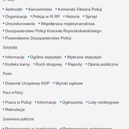
Jednostki
Kierownictwo
Komenda Główna Policji
Organizacja
Policja w III RP
Historia
Sprzęt
Umundurowanie
Współpraca międzynarodowa
Duszpasterstwo Policji Kościoła Rzymskokatolickiego
Prawosławne Duszpasterstwo Policji
Statystyka
Informacje
Ogólne statystyki
Wybrane statystyki
Kodeks karny
Ruch drogowy
Raporty
Opinia publiczna
Prawo
Dziennik Urzędowy KGP
Wyroki sądowe
Praca w Policji
Praca w Policji
Informacje
Ogłoszenia
Listy rankingowe
Rekrutacja
Zamówienia publiczne
Postępowania o zamówienia
Postępowania podprogowe