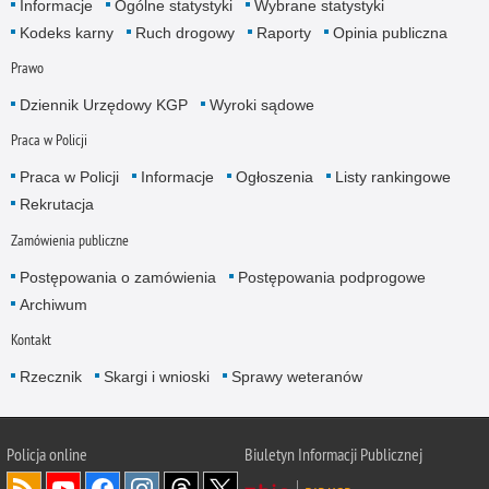
Informacje
Ogólne statystyki
Wybrane statystyki
Kodeks karny
Ruch drogowy
Raporty
Opinia publiczna
Prawo
Dziennik Urzędowy KGP
Wyroki sądowe
Praca w Policji
Praca w Policji
Informacje
Ogłoszenia
Listy rankingowe
Rekrutacja
Zamówienia publiczne
Postępowania o zamówienia
Postępowania podprogowe
Archiwum
Kontakt
Rzecznik
Skargi i wnioski
Sprawy weteranów
Policja
online
Biuletyn Informacji Publicznej