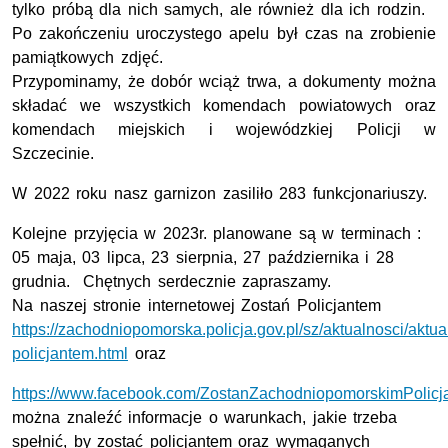
tylko próbą dla nich samych, ale również dla ich rodzin.
Po zakończeniu uroczystego apelu był czas na zrobienie
pamiątkowych zdjęć.
Przypominamy, że dobór wciąż trwa, a dokumenty można
składać we wszystkich komendach powiatowych oraz
komendach miejskich i wojewódzkiej Policji w
Szczecinie.
W 2022 roku nasz garnizon zasiliło 283 funkcjonariuszy.
Kolejne przyjęcia w 2023r. planowane są w terminach :
05 maja, 03 lipca, 23 sierpnia, 27 października i 28
grudnia. Chętnych serdecznie zapraszamy.
Na naszej stronie internetowej Zostań Policjantem
https://zachodniopomorska.policja.gov.pl/sz/aktualnosci/aktu
policjantem.html
oraz
https://www.facebook.com/ZostanZachodniopomorskimPolicj
można znaleźć informacje o warunkach, jakie trzeba
spełnić, by zostać policjantem oraz wymaganych