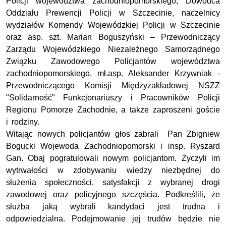
Policji województwa zachodniopomorskiego, Dowódca
Oddziału Prewencji Policji w Szczecinie, naczelnicy
wydziałów Komendy Wojewódzkiej Policji w Szczecinie
oraz asp. szt. Marian Boguszyński – Przewodniczący
Zarządu Wojewódzkiego Niezależnego Samorządnego
Związku Zawodowego Policjantów województwa
zachodniopomorskiego, mł.asp. Aleksander Krzywniak -
Przewodniczącego Komisji Międzyzakładowej NSZZ
"Solidarność" Funkcjonariuszy i Pracowników Policji
Regionu Pomorze Zachodnie, a także zaproszeni goście
i rodziny.
Witając nowych policjantów głos zabrali Pan Zbigniew
Bogucki Wojewoda Zachodniopomorski i insp. Ryszard
Gan. Obaj pogratulowali nowym policjantom. Życzyli im
wytrwałości w zdobywaniu wiedzy niezbędnej do
służenia społeczności, satysfakcji z wybranej drogi
zawodowej oraz policyjnego szczęścia. Podkreślili, że
służba jaką wybrali kandydaci jest trudna i
odpowiedzialna. Podejmowanie jej trudów będzie nie