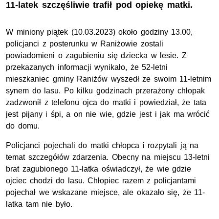
11-latek szczęśliwie trafił pod opiekę matki.
W miniony piątek (10.03.2023) około godziny 13.00,
policjanci z posterunku w Raniżowie zostali
powiadomieni o zagubieniu się dziecka w lesie. Z
przekazanych informacji wynikało, że 52-letni
mieszkaniec gminy Raniżów wyszedł ze swoim 11-letnim
synem do lasu. Po kilku godzinach przerażony chłopak
zadzwonił z telefonu ojca do matki i powiedział, że tata
jest pijany i śpi, a on nie wie, gdzie jest i jak ma wrócić
do domu.
Policjanci pojechali do matki chłopca i rozpytali ją na
temat szczegółów zdarzenia. Obecny na miejscu 13-letni
brat zagubionego 11-latka oświadczył, że wie gdzie
ojciec chodzi do lasu. Chłopiec razem z policjantami
pojechał we wskazane miejsce, ale okazało się, że 11-
latka tam nie było.