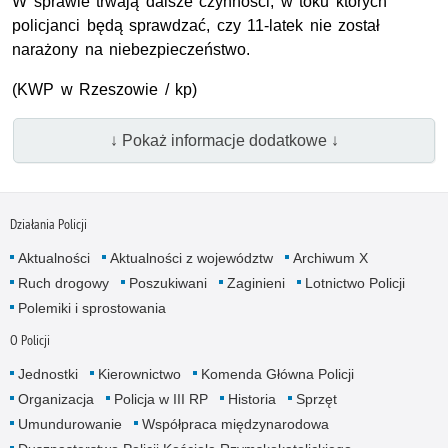
W sprawie trwają dalsze czynności, w toku których
policjanci będą sprawdzać, czy 11-latek nie został
narażony na niebezpieczeństwo.
(
KWP
w Rzeszowie / kp)
↓ Pokaż informacje dodatkowe ↓
Działania Policji
Aktualności
Aktualności z województw
Archiwum X
Ruch drogowy
Poszukiwani
Zaginieni
Lotnictwo Policji
Polemiki i sprostowania
O Policji
Jednostki
Kierownictwo
Komenda Główna Policji
Organizacja
Policja w III RP
Historia
Sprzęt
Umundurowanie
Współpraca międzynarodowa