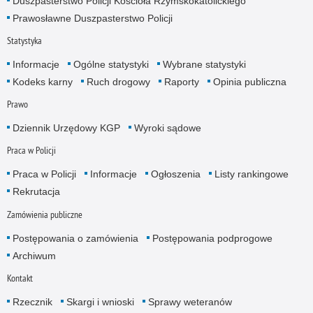
Duszpasterstwo Policji Kościoła Rzymskokatolickiego
Prawosławne Duszpasterstwo Policji
Statystyka
Informacje
Ogólne statystyki
Wybrane statystyki
Kodeks karny
Ruch drogowy
Raporty
Opinia publiczna
Prawo
Dziennik Urzędowy KGP
Wyroki sądowe
Praca w Policji
Praca w Policji
Informacje
Ogłoszenia
Listy rankingowe
Rekrutacja
Zamówienia publiczne
Postępowania o zamówienia
Postępowania podprogowe
Archiwum
Kontakt
Rzecznik
Skargi i wnioski
Sprawy weteranów