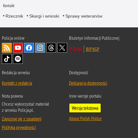
Kontakt
Rzecznik
Skargi i wnioski
Sprawy weteranów
Policja
online
Biuletyn Informacji Publicznej
BIP KGP
Redakcja serwisu
Dostępność
Kontakt z redakcją
Deklaracja dostępności
Nota prawna
Inne wersje portalu
Chcesz wykorzystać materiał
Wersja tekstowa
z serwisu Policja.pl.
About Polish Police
Zapoznaj się z zasadami
Polityka prywatności