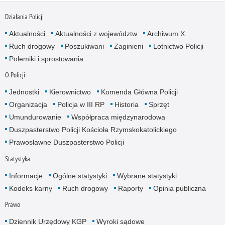
Działania Policji
Aktualności
Aktualności z województw
Archiwum X
Ruch drogowy
Poszukiwani
Zaginieni
Lotnictwo Policji
Polemiki i sprostowania
O Policji
Jednostki
Kierownictwo
Komenda Główna Policji
Organizacja
Policja w III RP
Historia
Sprzęt
Umundurowanie
Współpraca międzynarodowa
Duszpasterstwo Policji Kościoła Rzymskokatolickiego
Prawosławne Duszpasterstwo Policji
Statystyka
Informacje
Ogólne statystyki
Wybrane statystyki
Kodeks karny
Ruch drogowy
Raporty
Opinia publiczna
Prawo
Dziennik Urzędowy KGP
Wyroki sądowe