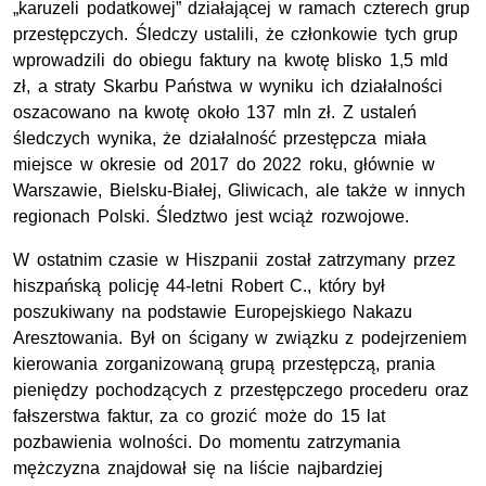
„karuzeli podatkowej” działającej w ramach czterech grup
przestępczych. Śledczy ustalili, że członkowie tych grup
wprowadzili do obiegu faktury na kwotę blisko 1,5 mld
zł, a straty Skarbu Państwa w wyniku ich działalności
oszacowano na kwotę około 137 mln zł. Z ustaleń
śledczych wynika, że działalność przestępcza miała
miejsce w okresie od 2017 do 2022 roku, głównie w
Warszawie, Bielsku-Białej, Gliwicach, ale także w innych
regionach Polski. Śledztwo jest wciąż rozwojowe.
W ostatnim czasie w Hiszpanii został zatrzymany przez
hiszpańską policję 44-letni Robert C., który był
poszukiwany na podstawie Europejskiego Nakazu
Aresztowania. Był on ścigany w związku z podejrzeniem
kierowania zorganizowaną grupą przestępczą, prania
pieniędzy pochodzących z przestępczego procederu oraz
fałszerstwa faktur, za co grozić może do 15 lat
pozbawienia wolności. Do momentu zatrzymania
mężczyzna znajdował się na liście najbardziej