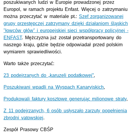
poszukiwanych ludzi w Europie prowadzonej przez
Europol, w ramach projektu Enfast. Więcej o zatrzymaniu
można przeczytać w materiale pt.:
Szef zorganizowanej
grupy przestępczej zatrzymany dzięki działaniom śląskich
"łowców głów" i europejskiej sieci współpracy policyjnej -
ENFAST
. Mężczyzna już został przetransportowany do
naszego kraju, gdzie będzie odpowiadał przed polskim
wymiarem sprawiedliwości.
Warto także przeczytać:
23 podejrzanych do „karuzeli podatkowej”
,
Poszukiwani wpadli na Wyspach Kanaryjskich
,
Produkowali faktury kosztowe generując milionowe straty
,
Z 11 podejrzanych, 6 osób usłyszało zarzuty popełnienia
zbrodni vatowskiej
.
Zespół Prasowy CBŚP